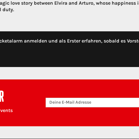
tragic love story between Elvira and Arturo, whose happiness 
l duty.
cketalarm anmelden und als Erster erfahren, sobald es Vorst
R
Events