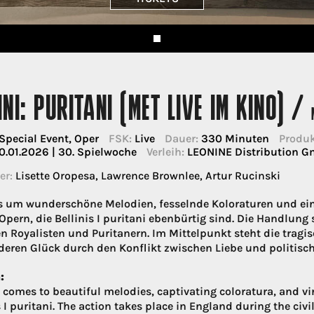
INI: PURITANI (MET LIVE IM KINO) /
Special Event, Oper
FSK:
Live
Dauer:
330 Minuten
Produk
0.01.2026 | 30. Spielwoche
Verleih:
LEONINE Distribution 
er:
Lisette Oropesa, Lawrence Brownlee, Artur Rucinski
 um wunderschöne Melodien, fesselnde Koloraturen und ein 
Opern, die Bellinis I puritani ebenbürtig sind. Die Handlung 
n Royalisten und Puritanern. Im Mittelpunkt steht die tragi
 deren Glück durch den Konflikt zwischen Liebe und politische
:
 comes to beautiful melodies, captivating coloratura, and vi
s I puritani. The action takes place in England during the civ