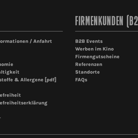
FIRMENKUNDEN (B
formationen / Anfahrt
B2B Events
Werben im Kino
Firmengutscheine
nomie
Referenzen
ltigkeit
Standorte
stoffe & Allergene [pdf]
FAQs
efreiheit
efreiheitserklärung
r