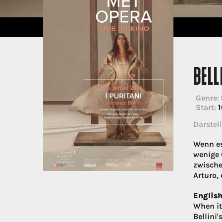
BELL
Genre:
Start:
1
Darstell
Wenn es
wenige 
zwische
Arturo,
English
When it
Bellini'