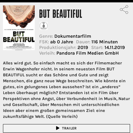
BUT BEAUTIFUL
Genre:
Dokumentarfilm
FSK:
ab 0 Jahre
Dauer:
116 Minuten
Produktionsjahr:
2019
Start:
14.11.2019
Verleih:
Pandora Film Medien GmbH
Alles wird gut. So einfach macht es sich der Filmemacher
Erwin Wagenhofer nicht. In seinem neuesten Film BUT
BEAUTIFUL sucht er das Schöne und Gute und zeigt
Menschen, die ganz neue Wege beschreiten. Wie könnte ein
gutes, ein gelungenes Leben aussehen? Ist ein „anderes“
Leben überhaupt möglich? Entstanden ist ein Film über
Perspektiven ohne Angst, über Verbundenheit in Musik, Natur
und Gesellschaft, über Menschen mit unterschiedlichen
Ideen aber einem großen gemeinsamen Ziel: eine
zukunftsfähige Welt. (Quelle Verleih)
TRAILER