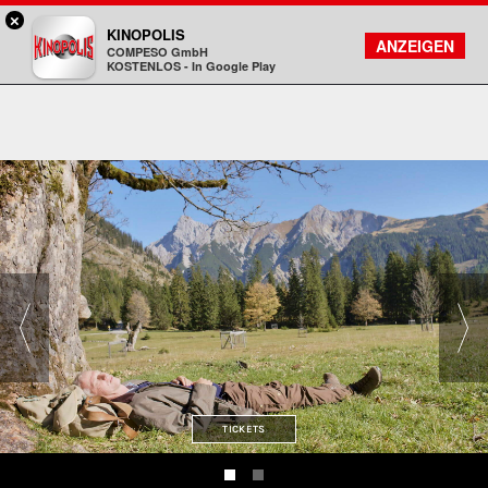
×
Sulzbach / MTZ - KINOPOLIS
KINOPOLIS
FILMSUCHE
KONTO
ANZEIGEN
COMPESO GmbH
Kinopolis
KOSTENLOS - In Google Play
TICKETS