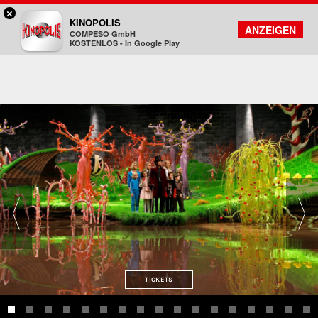
×
Sulzbach / MTZ - KINOPOLIS
KINOPOLIS
FILMSUCHE
KONTO
ANZEIGEN
COMPESO GmbH
Kinopolis
KOSTENLOS - In Google Play
TICKETS