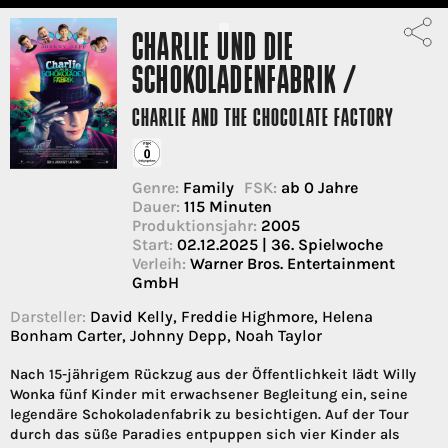
CHARLIE UND DIE
SCHOKOLADENFABRIK /
CHARLIE AND THE CHOCOLATE FACTORY
Genre:
Family
FSK:
ab 0 Jahre
Dauer:
115 Minuten
Produktionsjahr:
2005
Start:
02.12.2025 | 36. Spielwoche
Verleih:
Warner Bros. Entertainment
GmbH
Darsteller:
David Kelly, Freddie Highmore, Helena
Bonham Carter, Johnny Depp, Noah Taylor
Nach 15-jährigem Rückzug aus der Öffentlichkeit lädt Willy
Wonka fünf Kinder mit erwachsener Begleitung ein, seine
legendäre Schokoladenfabrik zu besichtigen. Auf der Tour
durch das süße Paradies entpuppen sich vier Kinder als