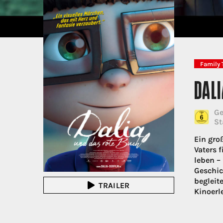
Family 
DAL
Ge
St
Ein gro
Vaters 
leben –
Geschic
begleit
TRAILER
Kinoerl