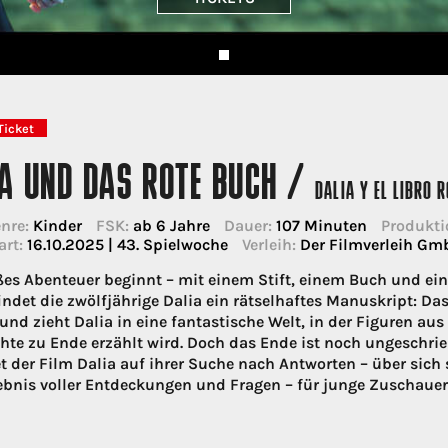
Ticket
IA UND DAS ROTE BUCH /
DALIA Y EL LIBRO 
nre:
Kinder
FSK:
ab 6 Jahre
Dauer:
107 Minuten
Produkti
art:
16.10.2025 | 43. Spielwoche
Verleih:
Der Filmverleih Gm
ßes Abenteuer beginnt – mit einem Stift, einem Buch und ein
findet die zwölfjährige Dalia ein rätselhaftes Manuskript: Da
 und zieht Dalia in eine fantastische Welt, in der Figuren au
hte zu Ende erzählt wird. Doch das Ende ist noch ungeschrieb
et der Film Dalia auf ihrer Suche nach Antworten – über sich 
ebnis voller Entdeckungen und Fragen – für junge Zuschauer