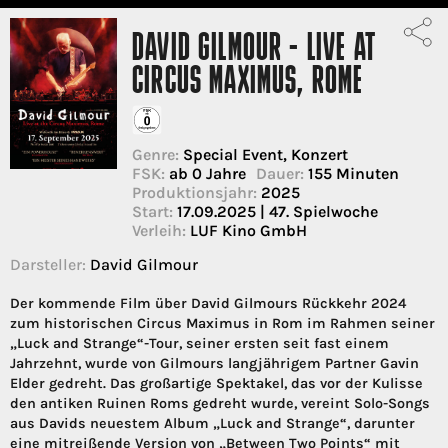
DAVID GILMOUR - LIVE AT
CIRCUS MAXIMUS, ROME
Genre:
Special Event, Konzert
FSK:
ab 0 Jahre
Dauer:
155 Minuten
Produktionsjahr:
2025
Start:
17.09.2025 | 47. Spielwoche
Verleih:
LUF Kino GmbH
Darsteller:
David Gilmour
Der kommende Film über David Gilmours Rückkehr 2024
zum historischen Circus Maximus in Rom im Rahmen seiner
„Luck and Strange“-Tour, seiner ersten seit fast einem
Jahrzehnt, wurde von Gilmours langjährigem Partner Gavin
Elder gedreht. Das großartige Spektakel, das vor der Kulisse
den antiken Ruinen Roms gedreht wurde, vereint Solo-Songs
aus Davids neuestem Album „Luck and Strange“, darunter
eine mitreißende Version von „Between Two Points“ mit