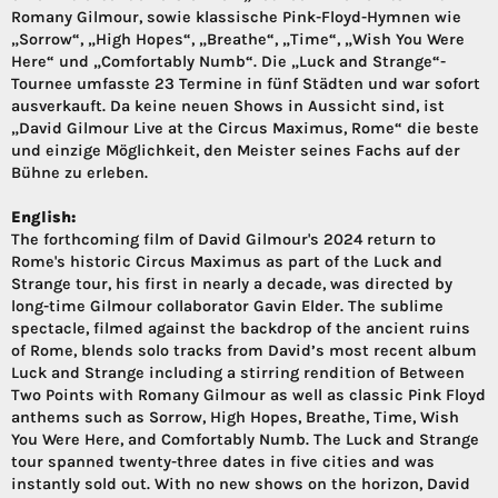
Romany Gilmour, sowie klassische Pink-Floyd-Hymnen wie
„Sorrow“, „High Hopes“, „Breathe“, „Time“, „Wish You Were
Here“ und „Comfortably Numb“. Die „Luck and Strange“-
Tournee umfasste 23 Termine in fünf Städten und war sofort
ausverkauft. Da keine neuen Shows in Aussicht sind, ist
„David Gilmour Live at the Circus Maximus, Rome“ die beste
und einzige Möglichkeit, den Meister seines Fachs auf der
Bühne zu erleben.
English:
The forthcoming film of David Gilmour's 2024 return to
Rome's historic Circus Maximus as part of the Luck and
Strange tour, his first in nearly a decade, was directed by
long-time Gilmour collaborator Gavin Elder. The sublime
spectacle, filmed against the backdrop of the ancient ruins
of Rome, blends solo tracks from David’s most recent album
Luck and Strange including a stirring rendition of Between
Two Points with Romany Gilmour as well as classic Pink Floyd
anthems such as Sorrow, High Hopes, Breathe, Time, Wish
You Were Here, and Comfortably Numb. The Luck and Strange
tour spanned twenty-three dates in five cities and was
instantly sold out. With no new shows on the horizon, David