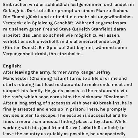
Einbrüchen wird er schließlich festgenommen und landet im
Gefängnis. Dort tüftelt er prompt an einem Plan zu fliehen.
Die Flucht glückt und er findet ein mehr als ungewöhnliches
Versteck: ein Spielzeug-Geschäft. Während er gemeinsam
mit seinem guten Freund Steve (LaKeith Stanfield) daran
arbeitet, das Land so schnell wie möglich zu verlassen,
verliebt er sich unverhofft in die alleinerziehende Leigh
(Kirsten Dunst). Ein Spiel auf Zeit beginnt, während seine
Vergangenheit droht, ihn einzuholen…
English:
After leaving the army, former Army Ranger Jeffrey
Manchester (Channing Tatum) turns to a life of crime and
starts robbing fast food restaurants to make ends meet and
support his family. He gains access to the restaurants via
the roofs, which soon earns him the nickname “Roofman.”
After a long string of successes with over 40 break-ins, he is
finally arrested and ends up in prison. There, he promptly
devises a plan to escape. The escape is successful and he
finds a more than unusual hiding place: a toy store. While
working with his good friend Steve (LaKeith Stanfield) to
leave the country as quickly as possible, he unexpectedly