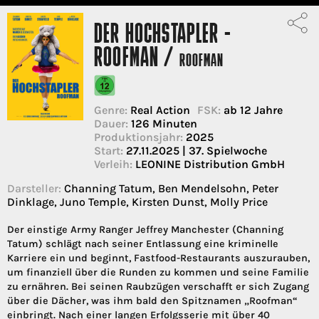
DER HOCHSTAPLER -
ROOFMAN /
ROOFMAN
Genre:
Real Action
FSK:
ab 12 Jahre
Dauer:
126 Minuten
Produktionsjahr:
2025
Start:
27.11.2025 | 37. Spielwoche
Verleih:
LEONINE Distribution GmbH
Darsteller:
Channing Tatum, Ben Mendelsohn, Peter
Dinklage, Juno Temple, Kirsten Dunst, Molly Price
Der einstige Army Ranger Jeffrey Manchester (Channing
Tatum) schlägt nach seiner Entlassung eine kriminelle
Karriere ein und beginnt, Fastfood-Restaurants auszurauben,
um finanziell über die Runden zu kommen und seine Familie
zu ernähren. Bei seinen Raubzügen verschafft er sich Zugang
über die Dächer, was ihm bald den Spitznamen „Roofman“
einbringt. Nach einer langen Erfolgsserie mit über 40