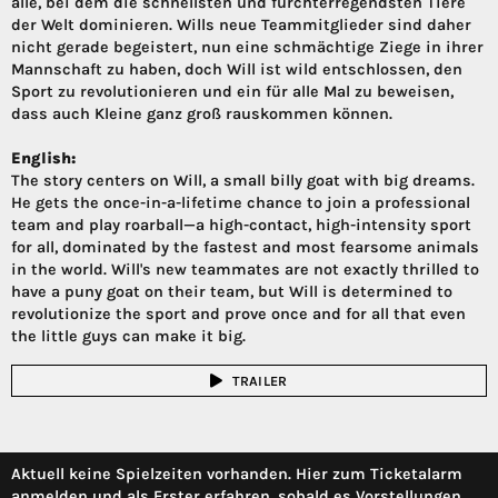
alle, bei dem die schnellsten und furchterregendsten Tiere
der Welt dominieren. Wills neue Teammitglieder sind daher
nicht gerade begeistert, nun eine schmächtige Ziege in ihrer
Mannschaft zu haben, doch Will ist wild entschlossen, den
Sport zu revolutionieren und ein für alle Mal zu beweisen,
dass auch Kleine ganz groß rauskommen können.
English:
The story centers on Will, a small billy goat with big dreams.
He gets the once-in-a-lifetime chance to join a professional
team and play roarball—a high-contact, high-intensity sport
for all, dominated by the fastest and most fearsome animals
in the world. Will's new teammates are not exactly thrilled to
have a puny goat on their team, but Will is determined to
revolutionize the sport and prove once and for all that even
the little guys can make it big.
TRAILER
Aktuell keine Spielzeiten vorhanden. Hier zum Ticketalarm
anmelden und als Erster erfahren, sobald es Vorstellungen