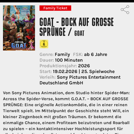
Family Ticket
GOAT - BOCK AUF GROSSE S
PRÜNGE /
GOAT
Genre:
Family
FSK:
ab 6 Jahre
Dauer:
100 Minuten
Produktionsjahr:
2026
Start:
19.02.2026 | 25. Spielwoche
Verleih:
Sony Pictures Entertainment
Deutschland GmbH
Von Sony Pictures Animation, dem Studio hinter Spider-Man:
Across the Spider-Verse, kommt G.O.A.T. – BOCK AUF GROSSE
SPRÜNGE: Eine originelle Actionkomödie, die in einer reinen
Tierwelt spielt. Im Mittelpunkt der Geschichte steht Will, ein
kleiner Ziegenbock mit großen Träumen. Er bekommt die
einmalige Chance, einem Profiteam beizutreten und Roarball
zu spielen – ein kontaktintensiver Hochleistungssport für