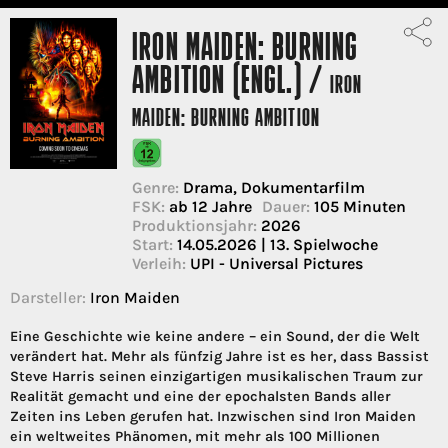
IRON MAIDEN: BURNING
AMBITION (ENGL.) /
IRON
MAIDEN: BURNING AMBITION
Genre:
Drama, Dokumentarfilm
FSK:
ab 12 Jahre
Dauer:
105 Minuten
Produktionsjahr:
2026
Start:
14.05.2026 | 13. Spielwoche
Verleih:
UPI - Universal Pictures
Darsteller:
Iron Maiden
Eine Geschichte wie keine andere – ein Sound, der die Welt
verändert hat. Mehr als fünfzig Jahre ist es her, dass Bassist
Steve Harris seinen einzigartigen musikalischen Traum zur
Realität gemacht und eine der epochalsten Bands aller
Zeiten ins Leben gerufen hat. Inzwischen sind Iron Maiden
ein weltweites Phänomen, mit mehr als 100 Millionen