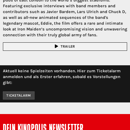
pubs of East London to the world’s biggest stadiums.
Featuring exclusive interviews with band members and
contributors such as Javier Bardem, Lars Ulrich and Chuck D,
as well as all-new animated sequences of the band's
legendary mascot, Eddie, the film offers a rare and intimate
look at Iron Maiden’s uncompromising vision and unwavering
connection with their truly global army of fans.
TRAILER
Aktuell keine Spielzeiten vorhanden. Hier zum Ticketalarm
anmelden und als Erster erfahren, sobald es Vorstellungen
gibt:
TICKETALARM
DEIN KINOPOLIS NEWSLETTER