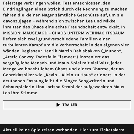
Feiertage verbringen wollen. Fest entschlossen, den
Eindringlingen einen Strich durch die Rechnung zu machen,
fahren die kleinen Nager sämtliche Geschütze auf, um sie
davonzujagen – während sich zwischen Lea und Mikkel
inmitten des Chaos eine echte Freundschaft entwickelt. In
MISSION: MÄUSEJAGD – CHAOS UNTERM WEIHNACHTSBAUM
liefern sich zwei grundverschiedene Familien einen
turbulenten Kampf um die Vorherrschaft in den eigenen vier
Wänden. Regisseur Henrik Martin Dahlsbakken („Munch“,
„Arctic Convoy: Todesfalle Eismeer“) inszeniert das
vergnügliche Mensch-und-Maus-Spiel mit viel Witz, jeder
Menge weihnachtlichem Chaos und einem Charme, der an
Genreklassiker wie „Kevin – Allein zu Haus“ erinnert. In der
deutschen Fassung leiht die Singer-Songwriterin und
Schauspielerin Lina Larissa Strahl der aufgeweckten Maus
Lea ihre Stimme.
TRAILER
Aktuell keine Spielzeiten vorhanden. Hier zum Ticketalarm