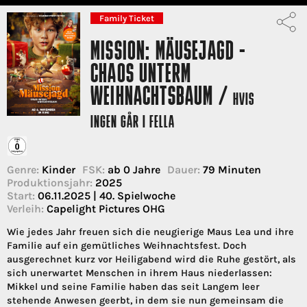
Family Ticket
MISSION: MÄUSEJAGD -
CHAOS UNTERM
WEIHNACHTSBAUM /
HVIS
INGEN GÅR I FELLA
Genre:
Kinder
FSK:
ab 0 Jahre
Dauer:
79 Minuten
Produktionsjahr:
2025
Start:
06.11.2025 | 40. Spielwoche
Verleih:
Capelight Pictures OHG
Wie jedes Jahr freuen sich die neugierige Maus Lea und ihre
Familie auf ein gemütliches Weihnachtsfest. Doch
ausgerechnet kurz vor Heiligabend wird die Ruhe gestört, als
sich unerwartet Menschen in ihrem Haus niederlassen:
Mikkel und seine Familie haben das seit Langem leer
stehende Anwesen geerbt, in dem sie nun gemeinsam die