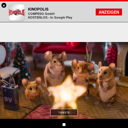
×
Sulzbach / MTZ - KINOPOLIS
KINOPOLIS
FILMSUCHE
KONTO
ANZEIGEN
COMPESO GmbH
Kinopolis
KOSTENLOS - In Google Play
TICKETS