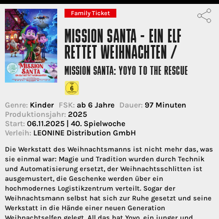
Family Ticket
MISSION SANTA - EIN ELF
RETTET WEIHNACHTEN /
MISSION SANTA: YOYO TO THE RESCUE
Genre:
Kinder
FSK:
ab 6 Jahre
Dauer:
97 Minuten
Produktionsjahr:
2025
Start:
06.11.2025 | 40. Spielwoche
Verleih:
LEONINE Distribution GmbH
Die Werkstatt des Weihnachtsmanns ist nicht mehr das, was
sie einmal war: Magie und Tradition wurden durch Technik
und Automatisierung ersetzt, der Weihnachtsschlitten ist
ausgemustert, die Geschenke werden über ein
hochmodernes Logistikzentrum verteilt. Sogar der
Weihnachtsmann selbst hat sich zur Ruhe gesetzt und seine
Werkstatt in die Hände einer neuen Generation
Weihnachtselfen gelegt. All das hat Yoyo, ein junger und