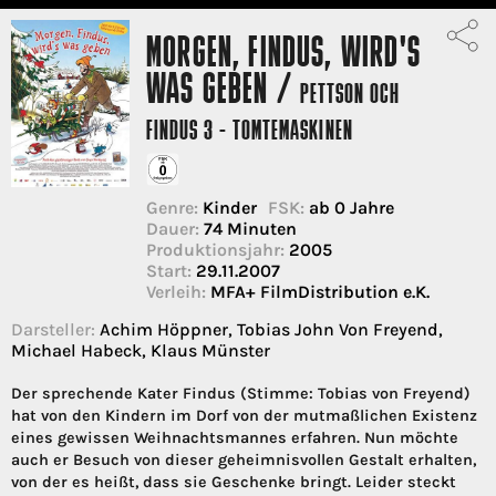
MORGEN, FINDUS, WIRD'S
WAS GEBEN /
PETTSON OCH
FINDUS 3 - TOMTEMASKINEN
Genre:
Kinder
FSK:
ab 0 Jahre
Dauer:
74 Minuten
Produktionsjahr:
2005
Start:
29.11.2007
Verleih:
MFA+ FilmDistribution e.K.
Darsteller:
Achim Höppner, Tobias John Von Freyend,
Michael Habeck, Klaus Münster
Der sprechende Kater Findus (Stimme: Tobias von Freyend)
hat von den Kindern im Dorf von der mutmaßlichen Existenz
eines gewissen Weihnachtsmannes erfahren. Nun möchte
auch er Besuch von dieser geheimnisvollen Gestalt erhalten,
von der es heißt, dass sie Geschenke bringt. Leider steckt