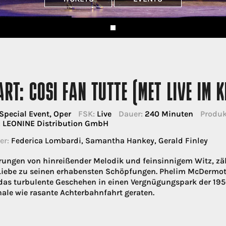
RT: COSI FAN TUTTE (MET LIVE IM 
Special Event, Oper
FSK:
Live
Dauer:
240 Minuten
Produk
:
LEONINE Distribution GmbH
er:
Federica Lombardi, Samantha Hankey, Gerald Finley
ungen von hinreißender Melodik und feinsinnigem Witz, zä
Liebe zu seinen erhabensten Schöpfungen. Phelim McDermott
 das turbulente Geschehen in einen Vergnügungspark der 195
ale wie rasante Achterbahnfahrt geraten.