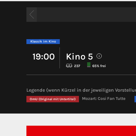
Klassik im Kino
19:00
Kino 5
i
237
65% frei
Legende (wenn Kürzel in der jeweiligen Vorstellu
Mozart: Cosi Fan Tutte
OmU
(Original mit Untertitel)