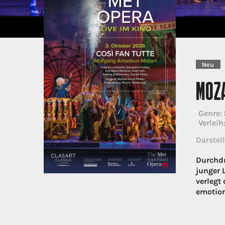
Neu
MOZA
Genre:
Verleih
Darstell
Durchdr
junger 
verlegt
emotion