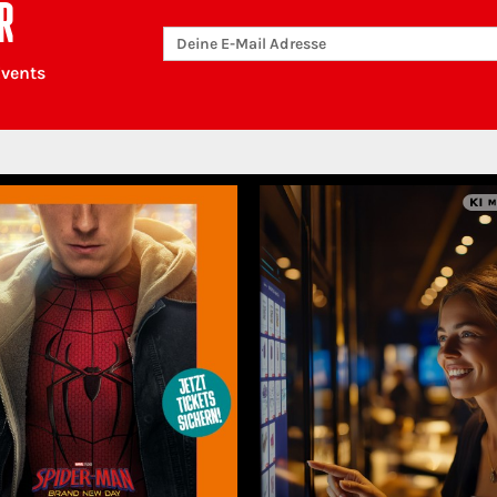
R
Events