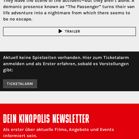
They leave the scene of the accident—but they aren’t alone. A
demonic presence known as “The Passenger” turns their van
life adventure into a nightmare from which there seems to
be no escape.
TRAILER
Aktuell keine Spielzeiten vorhanden. Hier zum Ticketalarm
anmelden und als Erster erfahren, sobald es Vorstellungen
gibt:
TICKETALARM
DEIN KINOPOLIS NEWSLETTER
Als erster über aktuelle Filme, Angebote und Events
informiert sein.