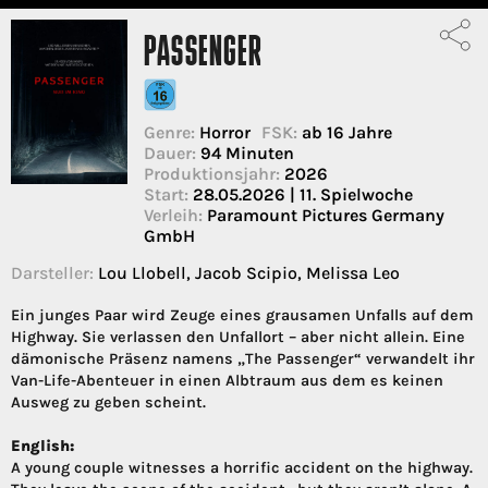
PASSENGER
Genre:
Horror
FSK:
ab 16 Jahre
Dauer:
94 Minuten
Produktionsjahr:
2026
Start:
28.05.2026 | 11. Spielwoche
Verleih:
Paramount Pictures Germany
GmbH
Darsteller:
Lou Llobell, Jacob Scipio, Melissa Leo
Ein junges Paar wird Zeuge eines grausamen Unfalls auf dem
Highway. Sie verlassen den Unfallort – aber nicht allein. Eine
dämonische Präsenz namens „The Passenger“ verwandelt ihr
Van-Life-Abenteuer in einen Albtraum aus dem es keinen
Ausweg zu geben scheint.
English:
A young couple witnesses a horrific accident on the highway.