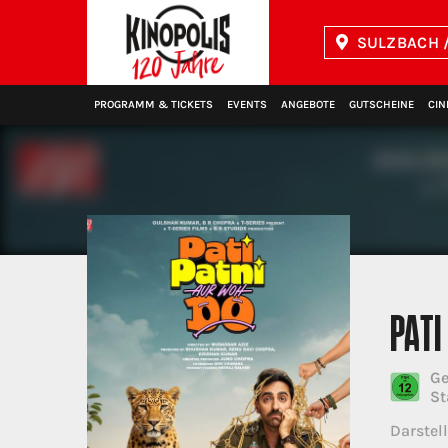
SULZBACH /
Kinopolis
PROGRAMM & TICKETS
EVENTS
ANGEBOTE
GUTSCHEINE
CIN
PATI
Ge
St
Darstell