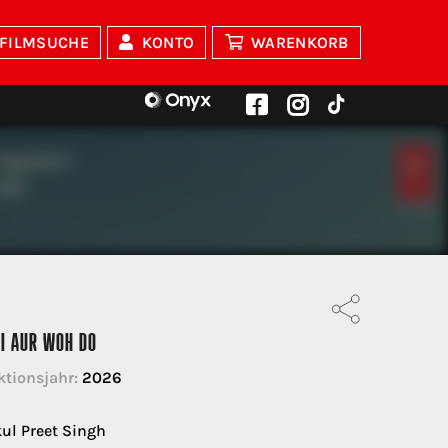
FILMSUCHE
KONTO
WARENKORB
NI AUR WOH DO
tionsjahr:
2026
l Preet Singh