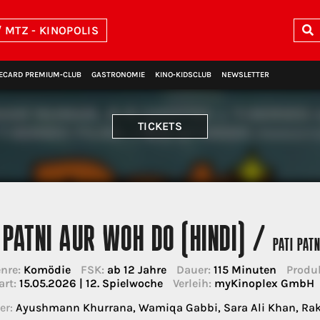
 MTZ - KINOPOLIS
ECARD PREMIUM‑CLUB
GASTRONOMIE
KINO‑KIDSCLUB
NEWSLETTER
TICKETS
 PATNI AUR WOH DO (HINDI) /
PATI PAT
nre:
Komödie
FSK:
ab 12 Jahre
Dauer:
115 Minuten
Produk
art:
15.05.2026 | 12. Spielwoche
Verleih:
myKinoplex GmbH
er:
Ayushmann Khurrana, Wamiqa Gabbi, Sara Ali Khan, Raku