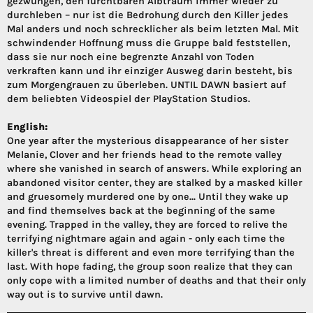
gezwungen, den furchtbaren Albtraum immer wieder zu
durchleben – nur ist die Bedrohung durch den Killer jedes
Mal anders und noch schrecklicher als beim letzten Mal. Mit
schwindender Hoffnung muss die Gruppe bald feststellen,
dass sie nur noch eine begrenzte Anzahl von Toden
verkraften kann und ihr einziger Ausweg darin besteht, bis
zum Morgengrauen zu überleben. UNTIL DAWN basiert auf
dem beliebten Videospiel der PlayStation Studios.
English:
One year after the mysterious disappearance of her sister
Melanie, Clover and her friends head to the remote valley
where she vanished in search of answers. While exploring an
abandoned visitor center, they are stalked by a masked killer
and gruesomely murdered one by one... Until they wake up
and find themselves back at the beginning of the same
evening. Trapped in the valley, they are forced to relive the
terrifying nightmare again and again - only each time the
killer's threat is different and even more terrifying than the
last. With hope fading, the group soon realize that they can
only cope with a limited number of deaths and that their only
way out is to survive until dawn.