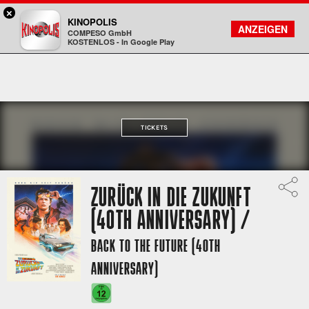
×
Sulzbach / MTZ - KINOPOLIS
KINOPOLIS
FILMSUCHE
KONTO
ANZEIGEN
COMPESO GmbH
Kinopolis
KOSTENLOS - In Google Play
TICKETS
ZURÜCK IN DIE ZUKUNFT
(40TH ANNIVERSARY) /
BACK TO THE FUTURE (40TH
ANNIVERSARY)