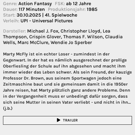
Genre:
Action Fantasy
FSK:
ab 12 Jahre
Dauer:
117 Minuten
Produktionsjahr:
1985
Start:
30.10.2025 | 41. Spielwoche
Verleih:
UPI - Universal Pictures
Darsteller:
Michael J. Fox, Christopher Lloyd, Lea
Thompson, Crispin Glover, Thomas F. Wilson, Claudia
Wells, Marc McClure, Wendie Jo Sperber
Marty McFly ist ein echter Loser - zumindest in der
Gegenwart. In der hat es nämlich ausgerechnet der prollige
Oberfiesling der Schule auf ihn abgesehen und macht ihm
immer wieder das Leben schwer. Als sein Freund, der kauzige
Professor Dr. Brown, aus seinem Sportwagen jedoch eine
Zeitmaschine baut und sie gemeinsam damit in die 1950er
Jahre reisen, hat Marty plötzlich ganz andere Probleme. Denn
in der Vergangenheit muss er unbedingt dafür sorgen, dass
sich seine Mutter in seinen Vater verliebt - und nicht in ihn...
(j.b.)
TRAILER