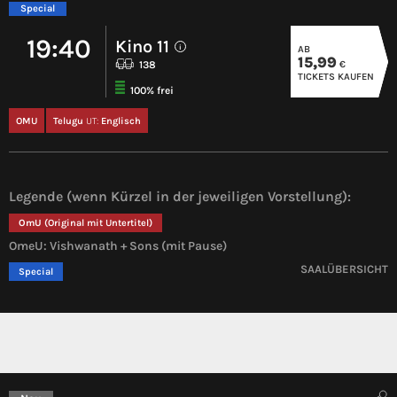
Special
19:40
Kino 11
AB
i
15,99
€
138
TICKETS KAUFEN
100% frei
OMU
Telugu
UT:
Englisch
Legende (wenn Kürzel in der jeweiligen Vorstellung):
OmU
(Original mit Untertitel)
OmeU: Vishwanath + Sons (mit Pause)
SAALÜBERSICHT
Special