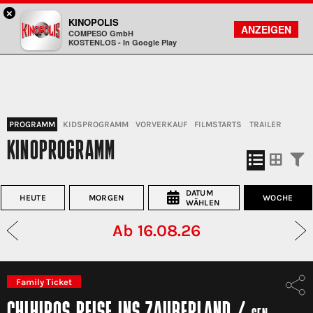
×
Sulzbach / MTZ - KINOPOLIS
KINOPOLIS
FILMSUCHE
KONTO
ANZEIGEN
COMPESO GmbH
Kinopolis
KOSTENLOS - In Google Play
PROGRAMM
KIDSPROGRAMM
VORVERKAUF
FILMSTARTS
TRAILER
KINOPROGRAMM
DATUM
HEUTE
MORGEN
WOCHE
WÄHLEN
Ab 16.08.26
Family Ticket