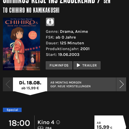
CHIHIROS REISE INS ZAUBERLAND
/
SEN
TO CHIHIRO NO KAMIKAKUSHI
Genre:
Drama, Anime
FSK:
ab 0 Jahre
Dauer:
125 Minuten
Produktionsjahr:
2001
Start:
19.06.2003
FILMINFOS
TRAILER
Di. 18.08.
AB MONTAG MORGEN
GGF. NEUE VORSTELLUNGEN
ab 15,99 €
Special
18:00
Kino 4
AB
i
15,99
€
284