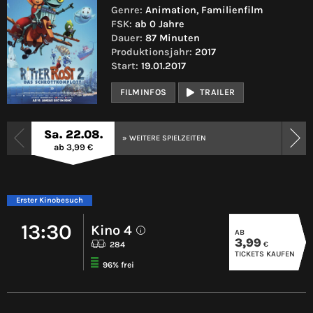
Genre:
Animation, Familienfilm
FSK:
ab 0 Jahre
Dauer:
87 Minuten
Produktionsjahr:
2017
Start:
19.01.2017
FILMINFOS
TRAILER
Sa. 22.08.
» WEITERE SPIELZEITEN
ab 3,99 €
Erster Kinobesuch
13:30
Kino 4
AB
i
3,99
€
284
TICKETS KAUFEN
96% frei