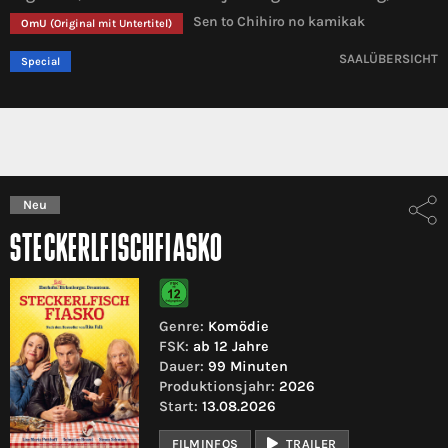
Sen to Chihiro no kamikak
OmU
(Original mit Untertitel)
SAALÜBERSICHT
Special
Neu
STECKERLFISCHFIASKO
Genre:
Komödie
FSK:
ab 12 Jahre
Dauer:
99 Minuten
Produktionsjahr:
2026
Start:
13.08.2026
FILMINFOS
TRAILER