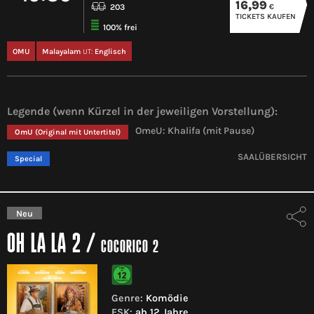
16,99
€
203
TICKETS KAUFEN
100% frei
OMU
Malayalam
UT:
Englisch
Legende (wenn Kürzel in der jeweiligen Vorstellung):
OmeU: Khalifa (mit Pause)
OmU
(Original mit Untertitel)
SAALÜBERSICHT
Special
Neu
OH LA LA 2
/
COCORICO 2
Genre:
Komödie
FSK:
ab 12 Jahre