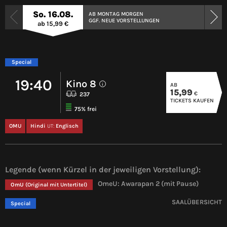
So. 16.08.
AB MONTAG MORGEN
GGF. NEUE VORSTELLUNGEN
ab 15,99 €
Special
19:40
Kino 8
AB
i
15,99
€
237
TICKETS KAUFEN
75% frei
OMU
Hindi
UT:
Englisch
Legende (wenn Kürzel in der jeweiligen Vorstellung):
OmeU: Awarapan 2 (mit Pause)
OmU
(Original mit Untertitel)
SAALÜBERSICHT
Special