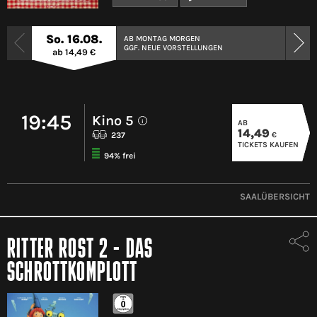
So. 16.08.
AB MONTAG MORGEN
GGF. NEUE VORSTELLUNGEN
ab 14,49 €
19:45
Kino 5
AB
i
14,49
€
237
TICKETS KAUFEN
94% frei
SAALÜBERSICHT
RITTER ROST 2 - DAS
SCHROTTKOMPLOTT