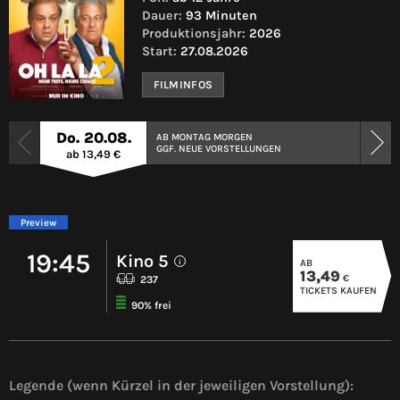
Dauer:
93 Minuten
Produktionsjahr:
2026
Start:
27.08.2026
FILMINFOS
Do. 20.08.
AB MONTAG MORGEN
GGF. NEUE VORSTELLUNGEN
ab 13,49 €
Preview
19:45
Kino 5
AB
i
13,49
€
237
TICKETS KAUFEN
90% frei
Legende (wenn Kürzel in der jeweiligen Vorstellung):