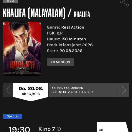
Neu
KHALIFA (MALAYALAM)
/
KHALIFA
Genre:
Real Action
FSK:
o.P.
Dauer:
150 Minuten
Produktionsjahr:
2026
Start:
20.08.2026
FILMINFOS
Do. 20.08.
AB MONTAG MORGEN
GGF. NEUE VORSTELLUNGEN
ab 16,99 €
Special
19:30
Kino 7
AB
i