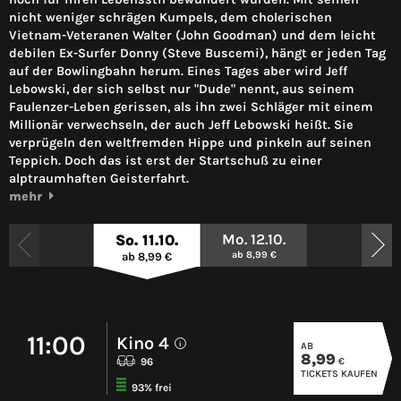
nicht weniger schrägen Kumpels, dem cholerischen
Vietnam-Veteranen Walter (John Goodman) und dem leicht
debilen Ex-Surfer Donny (Steve Buscemi), hängt er jeden Tag
auf der Bowlingbahn herum. Eines Tages aber wird Jeff
Lebowski, der sich selbst nur "Dude" nennt, aus seinem
Faulenzer-Leben gerissen, als ihn zwei Schläger mit einem
Millionär verwechseln, der auch Jeff Lebowski heißt. Sie
verprügeln den weltfremden Hippe und pinkeln auf seinen
Teppich. Doch das ist erst der Startschuß zu einer
alptraumhaften Geisterfahrt.
mehr
Mo. 12.10.
So. 11.10.
ab 8,99 €
ab 8,99 €
11:00
Kino 4
AB
i
8,99
€
96
TICKETS KAUFEN
93% frei