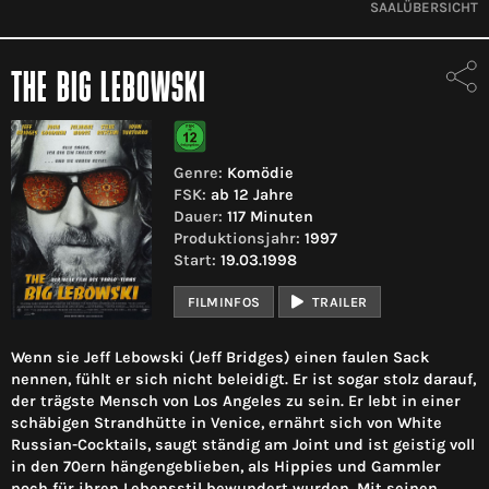
SAALÜBERSICHT
THE BIG LEBOWSKI
Genre:
Komödie
FSK:
ab 12 Jahre
Dauer:
117 Minuten
Produktionsjahr:
1997
Start:
19.03.1998
FILMINFOS
TRAILER
Wenn sie Jeff Lebowski (Jeff Bridges) einen faulen Sack
nennen, fühlt er sich nicht beleidigt. Er ist sogar stolz darauf,
der trägste Mensch von Los Angeles zu sein. Er lebt in einer
schäbigen Strandhütte in Venice, ernährt sich von White
Russian-Cocktails, saugt ständig am Joint und ist geistig voll
in den 70ern hängengeblieben, als Hippies und Gammler
noch für ihren Lebensstil bewundert wurden. Mit seinen