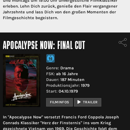
und montags um 19:00 Uhr unvergessliche Filmklassiker
erleben. Lehn Dich zurück, genieße den Flair vergangener
Jahrzehnte und lass Dich von den großen Momenten der
Filmgeschichte begeistern.
APOCALYPSE NOW: FINAL CUT
Genre:
Drama
FSK:
ab 16 Jahre
Dauer:
187 Minuten
Produktionsjahr:
1979
Start:
04.10.1979
FILMINFOS
TRAILER
In "Apocalypse Now" versetzt Francis Ford Coppola Joseph
Conrads Klassiker "Herz der Finsternis" ins vom Krieg
gezeichnete Vietnam von 1969. Die Geschichte folgt dem