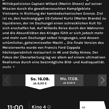
Militärpolizisten Captain Willard (Martin Sheen) auf seiner
Mission durch die gewaltverseuchten Kampfgebiete
Vietnams in Richtung der kambodschanischen Grenze. Ziel
ist es, den hochrangigen US-Colonel Kurtz (Marlon Brando) zu
liquidieren, der im Dschungel einen schrecklichen Kult für
sich erschaffen hat. Auf Willards Reise durch den Wahnsinn
und die Absurditäten des Krieges fühlt er sich jedoch mehr
und mehr zum Dschungel selbst hingezogen, und dessen
urtümlicher, geheimnisvoller Macht ... Die finale Version des
Meisterwerks wurde von Francis Ford Coppola
höchstpersönlich restauriert in 4K und Dolby Atmos. Der
Fokus der Überarbeitung lag vor allem auf einem ultimativen
Realismus durch eine bestmögliche Bild- und Audioqualität.
mehr
Mo. 17.08.
So. 16.08.
ab 8,99 €
ab 8,99 €
11:00
Kino 4
AB
i