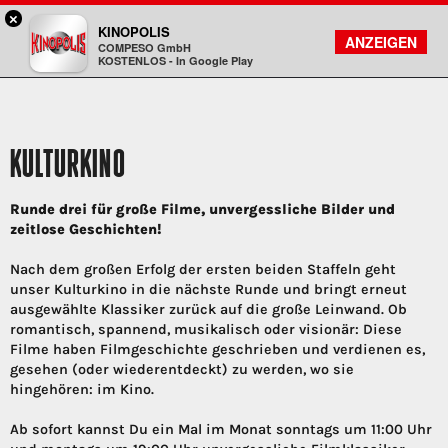
×
Bad Homburg - KINOPOLIS
KINOPOLIS
FILMSUCHE
KONTO
ANZEIGEN
COMPESO GmbH
Kinopolis
KOSTENLOS - In Google Play
KULTURKINO
Runde drei für große Filme, unvergessliche Bilder und
zeitlose Geschichten!
Nach dem großen Erfolg der ersten beiden Staffeln geht
unser Kulturkino in die nächste Runde und bringt erneut
ausgewählte Klassiker zurück auf die große Leinwand. Ob
romantisch, spannend, musikalisch oder visionär: Diese
Filme haben Filmgeschichte geschrieben und verdienen es,
gesehen (oder wiederentdeckt) zu werden, wo sie
hingehören: im Kino.
Ab sofort kannst Du ein Mal im Monat sonntags um 11:00 Uhr