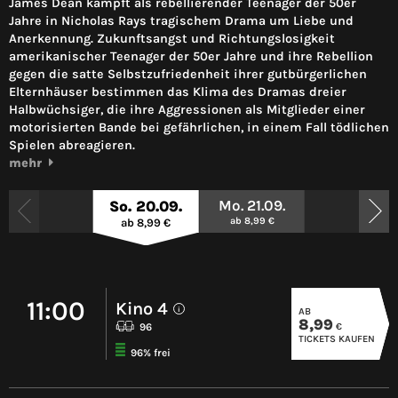
James Dean kämpft als rebellierender Teenager der 50er
Jahre in Nicholas Rays tragischem Drama um Liebe und
Anerkennung. Zukunftsangst und Richtungslosigkeit
amerikanischer Teenager der 50er Jahre und ihre Rebellion
gegen die satte Selbstzufriedenheit ihrer gutbürgerlichen
Elternhäuser bestimmen das Klima des Dramas dreier
Halbwüchsiger, die ihre Aggressionen als Mitglieder einer
motorisierten Bande bei gefährlichen, in einem Fall tödlichen
Spielen abreagieren.
mehr
Mo. 21.09.
So. 20.09.
ab 8,99 €
ab 8,99 €
11:00
Kino 4
AB
i
8,99
€
96
TICKETS KAUFEN
96% frei