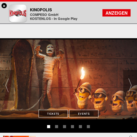
×
Bad Homburg - KINOPOLIS
KINOPOLIS
FILMSUCHE
KONTO
ANZEIGEN
COMPESO GmbH
Kinopolis
KOSTENLOS - In Google Play
TICKETS
EVENTS