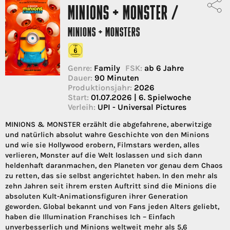
MINIONS + MONSTER /
MINIONS + MONSTERS
Genre:
Family
FSK:
ab 6 Jahre
Dauer:
90 Minuten
Produktionsjahr:
2026
Start:
01.07.2026 | 6. Spielwoche
Verleih:
UPI - Universal Pictures
MINIONS & MONSTER erzählt die abgefahrene, aberwitzige
und natürlich absolut wahre Geschichte von den Minions
und wie sie Hollywood erobern, Filmstars werden, alles
verlieren, Monster auf die Welt loslassen und sich dann
heldenhaft daranmachen, den Planeten vor genau dem Chaos
zu retten, das sie selbst angerichtet haben. In den mehr als
zehn Jahren seit ihrem ersten Auftritt sind die Minions die
absoluten Kult-Animationsfiguren ihrer Generation
geworden. Global bekannt und von Fans jeden Alters geliebt,
haben die Illumination Franchises Ich – Einfach
unverbesserlich und Minions weltweit mehr als 5,6