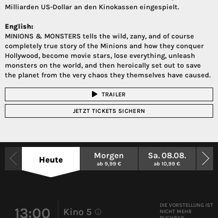
Milliarden US-Dollar an den Kinokassen eingespielt.
English:
MINIONS & MONSTERS tells the wild, zany, and of course
completely true story of the Minions and how they conquer
Hollywood, become movie stars, lose everything, unleash
monsters on the world, and then heroically set out to save
the planet from the very chaos they themselves have caused.
TRAILER
JETZT TICKETS SICHERN
Morgen
Sa. 08.08.
So.
Heute
ab 9,99 €
ab 10,99 €
ab
DIE VORSTELLUNG IST
13:00
Kino 5
NICHT MEHR
i
BUCHBAR