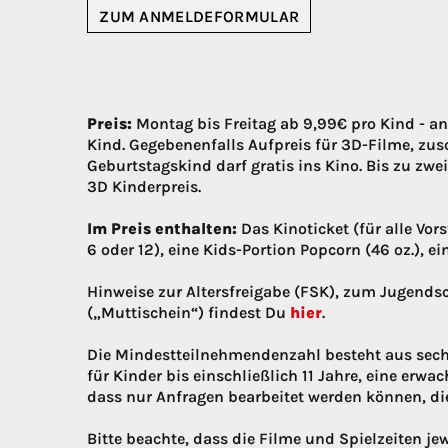
ZUM ANMELDEFORMULAR
Preis:
Montag bis Freitag ab 9,99€ pro Kind - a
Kind. Gegebenenfalls Aufpreis für 3D-Filme, zusc
Geburtstagskind darf gratis ins Kino. Bis zu zw
3D Kinderpreis.
Im Preis enthalten:
Das Kinoticket (für alle Vor
6 oder 12), eine Kids-Portion Popcorn (46 oz.), e
Hinweise zur Altersfreigabe (FSK), zum Jugends
(„Muttischein“) findest Du
hier
.
Die Mindestteilnehmendenzahl besteht aus sech
für Kinder bis einschließlich 11 Jahre, eine erwa
dass nur Anfragen bearbeitet werden können, d
Bitte beachte, dass die Filme und Spielzeiten j