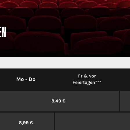
N
Fr & vor
Mo - Do
Feiertagen***
8,49 €
8,99 €