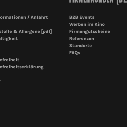
formationen / Anfahrt
B2B Events
Werben im Kino
stoffe & Allergene [pdf]
Firmengutscheine
ltigkeit
Referenzen
Standorte
FAQs
efreiheit
efreiheitserklärung
r