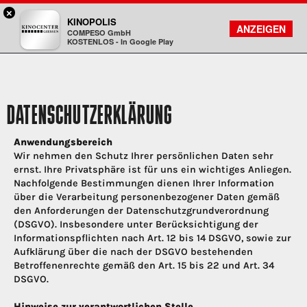
×
Gießen - Kinocenter
KINOPOLIS
FILMSUCHE
KONTO
ANZEIGEN
COMPESO GmbH
Kinopolis
KOSTENLOS - In Google Play
DATENSCHUTZERKLÄRUNG
Anwendungsbereich
Wir nehmen den Schutz Ihrer persönlichen Daten sehr
ernst. Ihre Privatsphäre ist für uns ein wichtiges Anliegen.
Nachfolgende Bestimmungen dienen Ihrer Information
über die Verarbeitung personenbezogener Daten gemäß
den Anforderungen der Datenschutzgrundverordnung
(DSGVO). Insbesondere unter Berücksichtigung der
Informationspflichten nach Art. 12 bis 14 DSGVO, sowie zur
Aufklärung über die nach der DSGVO bestehenden
Betroffenenrechte gemäß den Art. 15 bis 22 und Art. 34
DSGVO.
Hinweise zur verantwortlichen Stelle