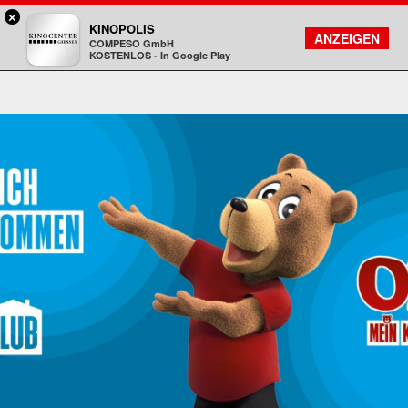
×
Gießen - Kinocenter
KINOPOLIS
FILMSUCHE
KONTO
ANZEIGEN
COMPESO GmbH
Kinopolis
KOSTENLOS - In Google Play