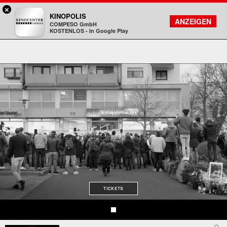
×
Gießen - Kinocenter
KINOPOLIS
FILMSUCHE
KONTO
ANZEIGEN
COMPESO GmbH
Kinopolis
KOSTENLOS - In Google Play
TICKETS