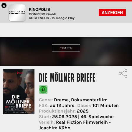
×
Gießen - Kinocenter
KINOPOLIS
FILMSUCHE
KONTO
ANZEIGEN
COMPESO GmbH
Kinopolis
KOSTENLOS - In Google Play
TICKETS
DIE MÖLLNER BRIEFE
Genre:
Drama, Dokumentarfilm
FSK:
ab 12 Jahre
Dauer:
101 Minuten
Produktionsjahr:
2025
Start:
25.09.2025 | 46. Spielwoche
Verleih:
Real Fiction Filmverleih -
Joachim Kühn