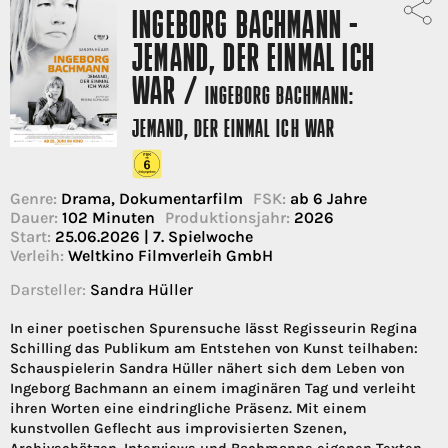
INGEBORG BACHMANN -
JEMAND, DER EINMAL ICH
WAR /
INGEBORG BACHMANN:
JEMAND, DER EINMAL ICH WAR
Genre:
Drama, Dokumentarfilm
FSK:
ab 6 Jahre
Dauer:
102 Minuten
Produktionsjahr:
2026
Start:
25.06.2026 | 7. Spielwoche
Verleih:
Weltkino Filmverleih GmbH
Darsteller:
Sandra Hüller
In einer poetischen Spurensuche lässt Regisseurin Regina
Schilling das Publikum am Entstehen von Kunst teilhaben:
Schauspielerin Sandra Hüller nähert sich dem Leben von
Ingeborg Bachmann an einem imaginären Tag und verleiht
ihren Worten eine eindringliche Präsenz. Mit einem
kunstvollen Geflecht aus improvisierten Szenen,