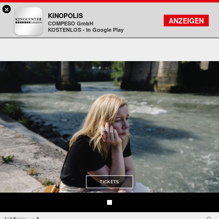
×
Gießen - Kinocenter
KINOPOLIS
FILMSUCHE
KONTO
ANZEIGEN
COMPESO GmbH
Kinopolis
KOSTENLOS - In Google Play
TICKETS