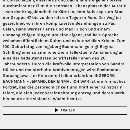
Archivschätzen, Interviews und Bachmanns eigenen Texten
durchmisst der Film die zentralen Lebensphasen der Autorin
– von der Kriegskindheit in Kärnten, dem Aufstieg zum Star
der Gruppe 47 bis zu den letzten Tagen in Rom. Der Weg ist
gezeichnet von ihren komplizierten Beziehungen zu Paul
Celan, Hans Werner Henze und Max Frisch und einem
unnachgiebigen Ringen um eine eigene, radikale Sprache
zwischen öffentlichem Ruhm und existenziellen Krisen. Zum
100. Geburtstag von Ingeborg Bachmann gelingt Regina
Schilling eine so sinnliche wie intellektuelle Annäherung an
eine der bedeutendsten Schriftstellerinnen des 20.
Jahrhunderts. Durch die kraftvolle Interpretation von Sandra
Hüller und meisterhafte Archivmontagen wird Bachmanns
Sprachgewalt im Kino unmittelbar erfahrbar. INGEBORG
BACHMANN – JEMAND, DER EINMAL ICH WAR ist ein filmisches
Porträt, das die Zerbrechlichkeit und Kraft einer Künstlerin
feiert, die sich jeder Vereinnahmung entzog und deren Werk
bis heute eine visionäre Wucht besitzt.
TRAILER