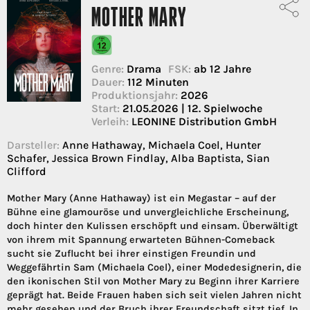
MOTHER MARY
Genre:
Drama
FSK:
ab 12 Jahre
Dauer:
112 Minuten
Produktionsjahr:
2026
Start:
21.05.2026 | 12. Spielwoche
Verleih:
LEONINE Distribution GmbH
Darsteller:
Anne Hathaway, Michaela Coel, Hunter
Schafer, Jessica Brown Findlay, Alba Baptista, Sian
Clifford
Mother Mary (Anne Hathaway) ist ein Megastar – auf der
Bühne eine glamouröse und unvergleichliche Erscheinung,
doch hinter den Kulissen erschöpft und einsam. Überwältigt
von ihrem mit Spannung erwarteten Bühnen-Comeback
sucht sie Zuflucht bei ihrer einstigen Freundin und
Weggefährtin Sam (Michaela Coel), einer Modedesignerin, die
den ikonischen Stil von Mother Mary zu Beginn ihrer Karriere
geprägt hat. Beide Frauen haben sich seit vielen Jahren nicht
mehr gesehen und der Bruch ihrer Freundschaft sitzt tief. In