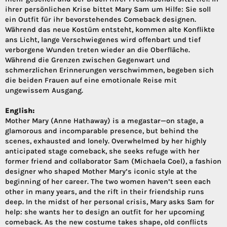
ihrer persönlichen Krise bittet Mary Sam um Hilfe: Sie soll
ein Outfit für ihr bevorstehendes Comeback designen.
Während das neue Kostüm entsteht, kommen alte Konflikte
ans Licht, lange Verschwiegenes wird offenbart und tief
verborgene Wunden treten wieder an die Oberfläche.
Während die Grenzen zwischen Gegenwart und
schmerzlichen Erinnerungen verschwimmen, begeben sich
die beiden Frauen auf eine emotionale Reise mit
ungewissem Ausgang.
English:
Mother Mary (Anne Hathaway) is a megastar—on stage, a
glamorous and incomparable presence, but behind the
scenes, exhausted and lonely. Overwhelmed by her highly
anticipated stage comeback, she seeks refuge with her
former friend and collaborator Sam (Michaela Coel), a fashion
designer who shaped Mother Mary’s iconic style at the
beginning of her career. The two women haven’t seen each
other in many years, and the rift in their friendship runs
deep. In the midst of her personal crisis, Mary asks Sam for
help: she wants her to design an outfit for her upcoming
comeback. As the new costume takes shape, old conflicts