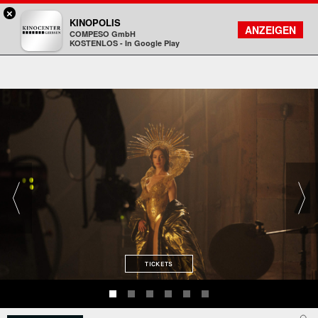
×
Gießen - Kinocenter
KINOPOLIS
FILMSUCHE
KONTO
ANZEIGEN
COMPESO GmbH
Kinopolis
KOSTENLOS - In Google Play
TICKETS