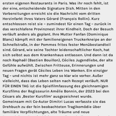
ersten eigenen Restaurants in Paris. Was ihr noch fehlt, ist
der eine, entscheidende Signature Dish. Mitten in den
Vorbereitungen erreicht sie die Nachricht vom dritten
Herzinfarkt ihres Vaters Gérard (François Rollin). Kurz
entschlossen reist sie – zumindest für einen Tag – zurück in
das verschlafene Provinznest ihrer Kindheit. Doch der Besuch
verläuft anders als geplant. Ihre Mutter Fanfan (Dominique
Blanc) kämpft mit der familieneigenen Truckerkneipe an der
Schnellstraße, in der Pommes frites fester Menübestandteil
sind. Gérard, wie seine Tochter leidenschaftlicher Koch, hat
sich selbst aus dem Krankenhaus entlassen. Und dann ist da
noch Raphaël (Bastien Bouillon), Céciles Jugendliebe, der alte
Gefühle aufwühlt. Zwischen Fritteuse, Erinnerungen und
neuen Fragen gerät Céciles Leben ins Wanken. Ein einziger
Tag – und nichts ist mehr ganz so klar wie vorher. Außer
vielleicht, dass das Leben selten nach Rezept verläuft. NUR
FÜR EINEN TAG ist die Spielfilmfassung des gleichnamigen
Kurzfilms der Regisseurin Amélie Bonnin, der 2023 bei den
Césars als ‚Bester Kurzfilm‘ ausgezeichnet wurde.
Gemeinsam mit Co-Autor Dimitri Lucas verfasste sie das
Drehbuch zu der fein beobachteten Tragikomödie über
familiäre Verpflichtungen, alte Träume und neue