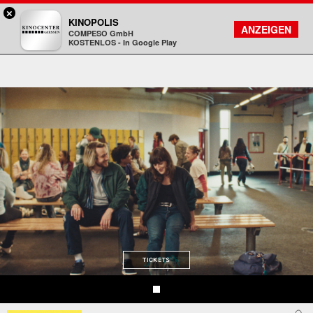
×
Gießen - Kinocenter
KINOPOLIS
FILMSUCHE
KONTO
ANZEIGEN
COMPESO GmbH
Kinopolis
KOSTENLOS - In Google Play
TICKETS