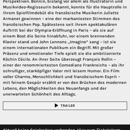
Perspektiven. Bonnin, bislang vor allem als Illustratorin und
Musikvideo-Regisseurin bekannt, konnte für die Hauptrolle in
ihrem Spielfilmdebüt die französische Musikerin Juliette
Armanet gewinnen – eine der markantesten Stimmen des
französischen Pop. Spätestens seit ihrem spektakulären
Auftritt bei der Olympia-Eröffnung in Paris – als sie auf
einem Boot die Seine hinabfuhr, vor einem brennenden
Klavier stand und John Lennons „Imagine“ sang – ist sie
einem internationalen Publikum ein Begriff. Mit großer
Präsenz und emotionaler Tiefe spielt sie die ambitionierte
Köchin Cécile. An ihrer Seite überzeugt François Rollin –
einer der renommiertesten Comedians Frankreichs – als ihr
schrulliger, starköpfiger Vater mit leisem Humor. Ein Film
voller Charme, Menschlichkeit und französischem Esprit –
mit feinem Gespür erzählt er von den Brüchen des modernen
Lebens, den Möglichkeiten des Neuanfangs und der
unerwarteten Schönheit des Alltags.
TRAILER