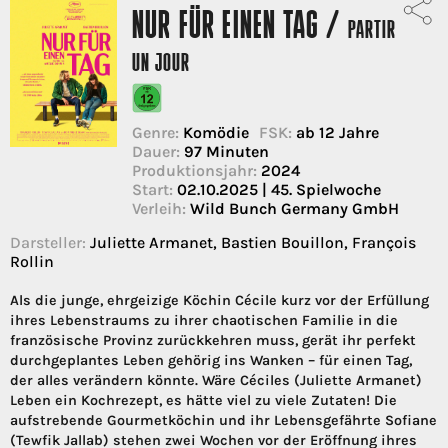
NUR FÜR EINEN TAG /
PARTIR
UN JOUR
Genre:
Komödie
FSK:
ab 12 Jahre
Dauer:
97 Minuten
Produktionsjahr:
2024
Start:
02.10.2025 | 45. Spielwoche
Verleih:
Wild Bunch Germany GmbH
Darsteller:
Juliette Armanet, Bastien Bouillon, François
Rollin
Als die junge, ehrgeizige Köchin Cécile kurz vor der Erfüllung
ihres Lebenstraums zu ihrer chaotischen Familie in die
französische Provinz zurückkehren muss, gerät ihr perfekt
durchgeplantes Leben gehörig ins Wanken – für einen Tag,
der alles verändern könnte. Wäre Céciles (Juliette Armanet)
Leben ein Kochrezept, es hätte viel zu viele Zutaten! Die
aufstrebende Gourmetköchin und ihr Lebensgefährte Sofiane
(Tewfik Jallab) stehen zwei Wochen vor der Eröffnung ihres