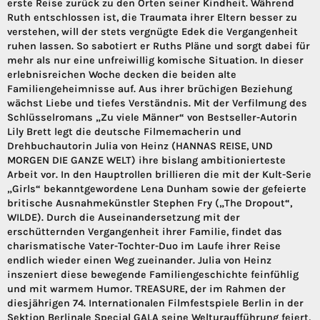
erste Reise zurück zu den Orten seiner Kindheit. Während
Ruth entschlossen ist, die Traumata ihrer Eltern besser zu
verstehen, will der stets vergnügte Edek die Vergangenheit
ruhen lassen. So sabotiert er Ruths Pläne und sorgt dabei für
mehr als nur eine unfreiwillig komische Situation. In dieser
erlebnisreichen Woche decken die beiden alte
Familiengeheimnisse auf. Aus ihrer brüchigen Beziehung
wächst Liebe und tiefes Verständnis. Mit der Verfilmung des
Schlüsselromans „Zu viele Männer“ von Bestseller-Autorin
Lily Brett legt die deutsche Filmemacherin und
Drehbuchautorin Julia von Heinz (HANNAS REISE, UND
MORGEN DIE GANZE WELT) ihre bislang ambitionierteste
Arbeit vor. In den Hauptrollen brillieren die mit der Kult-Serie
„Girls“ bekanntgewordene Lena Dunham sowie der gefeierte
britische Ausnahmekünstler Stephen Fry („The Dropout“,
WILDE). Durch die Auseinandersetzung mit der
erschütternden Vergangenheit ihrer Familie, findet das
charismatische Vater-Tochter-Duo im Laufe ihrer Reise
endlich wieder einen Weg zueinander. Julia von Heinz
inszeniert diese bewegende Familiengeschichte feinfühlig
und mit warmem Humor. TREASURE, der im Rahmen der
diesjährigen 74. Internationalen Filmfestspiele Berlin in der
Sektion Berlinale Special GALA seine Welturaufführung feiert,