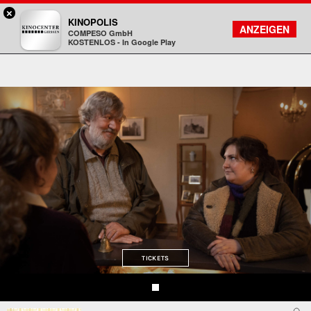
×
Gießen - Kinocenter
KINOPOLIS
FILMSUCHE
KONTO
ANZEIGEN
COMPESO GmbH
Kinopolis
KOSTENLOS - In Google Play
TICKETS