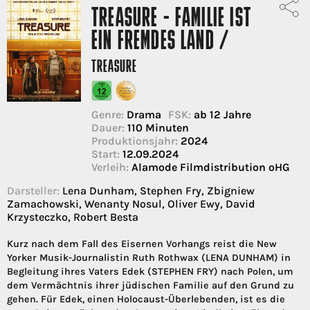
TREASURE - FAMILIE IST
EIN FREMDES LAND /
TREASURE
Genre:
Drama
FSK:
ab 12 Jahre
Dauer:
110 Minuten
Produktionsjahr:
2024
Start:
12.09.2024
Verleih:
Alamode Filmdistribution oHG
Darsteller:
Lena Dunham, Stephen Fry, Zbigniew
Zamachowski, Wenanty Nosul, Oliver Ewy, David
Krzysteczko, Robert Besta
Kurz nach dem Fall des Eisernen Vorhangs reist die New
Yorker Musik-Journalistin Ruth Rothwax (LENA DUNHAM) in
Begleitung ihres Vaters Edek (STEPHEN FRY) nach Polen, um
dem Vermächtnis ihrer jüdischen Familie auf den Grund zu
gehen. Für Edek, einen Holocaust-Überlebenden, ist es die