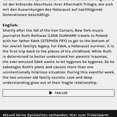
ist der krönende Abschluss ihrer Aftermath-Trilogie, die sich
mit den Auswirkungen des Holocaust auf nachfolgende
Generationen beschäftigt.
English:
Shortly after the fall of the Iron Curtain, New York music
journalist Ruth Rothwax (LENA DUNHAM) travels to Poland
with her father Edek (STEPHEN FRY) to get to the bottom of
her Jewish family's legacy. For Edek, a Holocaust survivor, it is
the first trip back to the places of his childhood. While Ruth
is determined to better understand her parents' traumas,
the ever-amused Edek wants to let bygones be bygones. So he
sabotages Ruth's plans and causes more than one
unintentionally hilarious situation. During this eventful week,
the two uncover old family secrets. Love and deep
understanding grow out of their fragile relationship.
TRAILER
Aktuell keine Spielzeiten vorhanden. Hier zum Ticketalarm