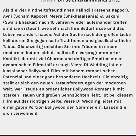
Als die vier Kindheitsfreundinnen Kalindi (Kareena Kapoor),
Avni (Sonam Kapoor), Meera (ShikhaTalsania) & Sakshi
(Swara Bhaskar) nach 10 Jahren wieder aufeinander treffen
sind sie erstaunt, wie sehr sich Ihre Bedürfnisse und das
Leben verändert haben. Auf der Suche nach der großen Liebe
kollidieren Sie gegen feste Traditionen und gesellschaftliche
Tabus. Gleichzeitig möchten Sie ihre Träume in einem
modernen Indien lebhaft halten. Ein vorprogrammierter
Konflikt, der mit viel Charme und deftiger Emotion einen
dynamischen Filmstoff erzeugt. Veere Di Wedding ist ein
klassischer Bollywood-Film mit hohem romantischen
Potenzial und einer ganz besonderen Hochzeit. Gleichzeitig
stellt er sich den neuen Herausforderungen der modernen
Welt. Wer Freude an ordentlicher Bollywood-Romantik mit
starken Frauen und großen Sehnsüchten liebt, ist bei diesem
Film auf der richtigen Seite. Veere Di Wedding leitet mit
einer guten Portion Bollywood den Sommer ein. Lassen Sie
sich verwöhnen!