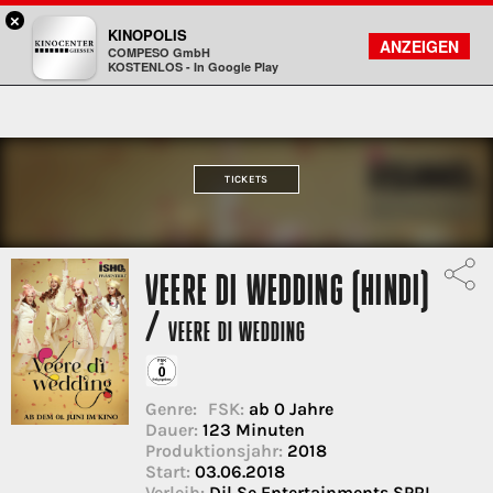
×
Gießen - Kinocenter
KINOPOLIS
FILMSUCHE
KONTO
ANZEIGEN
COMPESO GmbH
Kinopolis
KOSTENLOS - In Google Play
TICKETS
VEERE DI WEDDING (HINDI)
/
VEERE DI WEDDING
Genre:
FSK:
ab 0 Jahre
Dauer:
123 Minuten
Produktionsjahr:
2018
Start:
03.06.2018
Verleih:
Dil Se Entertainments SPRL