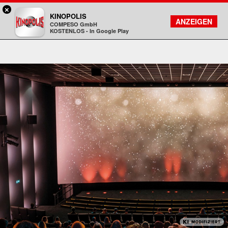
×
Hanau - KINOPOLIS
KINOPOLIS
FILMSUCHE
KONTO
ANZEIGEN
COMPESO GmbH
Kinopolis
KOSTENLOS - In Google Play