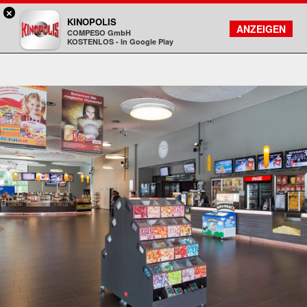
×
Hanau - KINOPOLIS
KINOPOLIS
FILMSUCHE
KONTO
ANZEIGEN
COMPESO GmbH
Kinopolis
KOSTENLOS - In Google Play