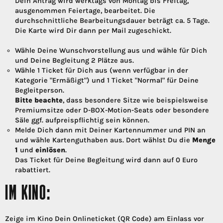
Dein Antrag wird werktags von Montag bis Freitag,
ausgenommen Feiertage, bearbeitet. Die
durchschnittliche Bearbeitungsdauer beträgt ca. 5 Tage.
Die Karte wird Dir dann per Mail zugeschickt.
Wähle Deine Wunschvorstellung aus und wähle für Dich
und Deine Begleitung 2 Plätze aus.
Wähle 1 Ticket für Dich aus (wenn verfügbar in der
Kategorie "Ermäßigt") und 1 Ticket "Normal" für Deine
Begleitperson.
Bitte beachte
, dass besondere Sitze wie beispielsweise
Premiumsitze oder D-BOX-Motion-Seats oder besondere
Säle ggf. aufpreispflichtig sein können.
Melde Dich dann mit Deiner Kartennummer und PIN an
und wähle Kartenguthaben aus. Dort wählst Du die
Menge
1
und
einlösen
.
Das Ticket für Deine Begleitung wird dann auf 0 Euro
rabattiert.
IM KINO:
Zeige im Kino Dein Onlineticket (QR Code) am Einlass vor