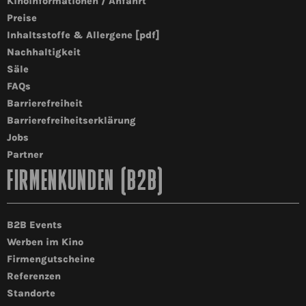
Kinoinformationen / Anfahrt
Preise
Inhaltsstoffe & Allergene [pdf]
Nachhaltigkeit
Säle
FAQs
Barrierefreiheit
Barrierefreiheitserklärung
Jobs
Partner
FIRMENKUNDEN (B2B)
B2B Events
Werben im Kino
Firmengutscheine
Referenzen
Standorte