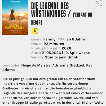
DIE LEGENDE DES
WÜSTENKINDES /
L’ENFANT DU
DESERT
Genre:
Family
FSK:
ab 6 Jahre
Dauer:
92 Minuten
Produktionsjahr:
2026
Start:
21.05.2026 | 12. Spielwoche
Verleih:
Studiocanal GmbH
Darsteller:
Neige de Maistre, Adrianna Gradziel, Kev
Adams
Die 14-jährige Sun hat erfolgreich ein Buch veröffentlicht –
inspiriert von einer Geschichte, die ihr verstorbener
Großvater ihr einst erzählte: die beinahe unglaubliche
Legende des Jungen Hadara, der während eines verheerenden
Sandsturms von seiner Karawane getrennt wurde und von
einer Gruppe Strauße gerettet wird. In der unwirtlichen Weite