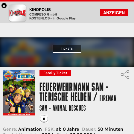
×
Hanau - KINOPOLIS
KINOPOLIS
FILMSUCHE
KONTO
ANZEIGEN
COMPESO GmbH
Kinopolis
KOSTENLOS - In Google Play
TICKETS
Family Ticket
FEUERWEHRMANN SAM -
TIERISCHE HELDEN /
FIREMAN
SAM - ANIMAL RESCUES
Genre:
Animation
FSK:
ab 0 Jahre
Dauer:
50 Minuten