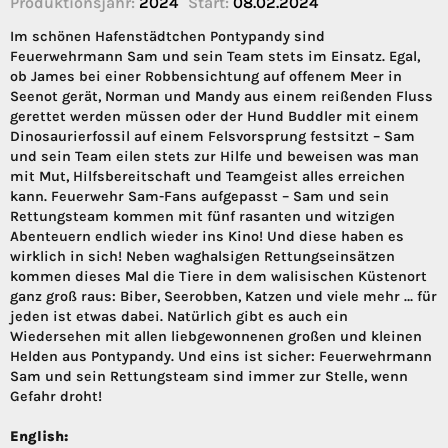
Produktionsjahr:
2024
Start:
08.02.2024
Im schönen Hafenstädtchen Pontypandy sind
Feuerwehrmann Sam und sein Team stets im Einsatz. Egal,
ob James bei einer Robbensichtung auf offenem Meer in
Seenot gerät, Norman und Mandy aus einem reißenden Fluss
gerettet werden müssen oder der Hund Buddler mit einem
Dinosaurierfossil auf einem Felsvorsprung festsitzt – Sam
und sein Team eilen stets zur Hilfe und beweisen was man
mit Mut, Hilfsbereitschaft und Teamgeist alles erreichen
kann. Feuerwehr Sam-Fans aufgepasst – Sam und sein
Rettungsteam kommen mit fünf rasanten und witzigen
Abenteuern endlich wieder ins Kino! Und diese haben es
wirklich in sich! Neben waghalsigen Rettungseinsätzen
kommen dieses Mal die Tiere in dem walisischen Küstenort
ganz groß raus: Biber, Seerobben, Katzen und viele mehr … für
jeden ist etwas dabei. Natürlich gibt es auch ein
Wiedersehen mit allen liebgewonnenen großen und kleinen
Helden aus Pontypandy. Und eins ist sicher: Feuerwehrmann
Sam und sein Rettungsteam sind immer zur Stelle, wenn
Gefahr droht!
English: