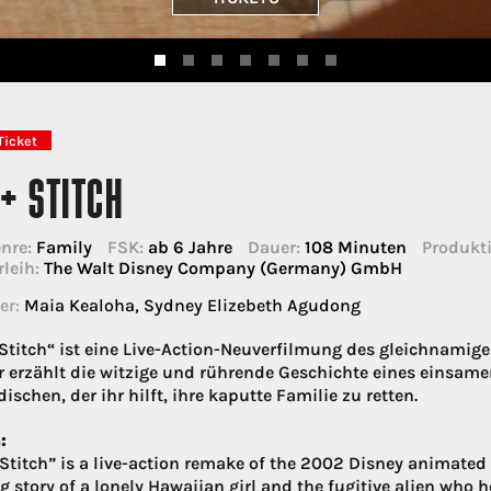
Ticket
 + STITCH
nre:
Family
FSK:
ab 6 Jahre
Dauer:
108 Minuten
Produkti
rleih:
The Walt Disney Company (Germany) GmbH
er:
Maia Kealoha, Sydney Elizebeth Agudong
 Stitch“ ist eine Live-Action-Neuverfilmung des gleichnamig
r erzählt die witzige und rührende Geschichte eines einsa
ischen, der ihr hilft, ihre kaputte Familie zu retten.
:
 Stitch” is a live-action remake of the 2002 Disney animated 
g story of a lonely Hawaiian girl and the fugitive alien who h