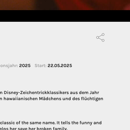
onsjahr:
2025
Start:
22.05.2025
en Disney-Zeichentrickklassikers aus dem Jahr
men hawaiianischen Mädchens und des flüchtigen
classic of the same name. It tells the funny and
elps her save her broken family.