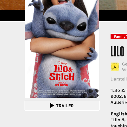
Family 
LILO
Ge
Ve
Darstell
"Lilo &
2002. E
Außerird
TRAILER
English
“Lilo &
touchin