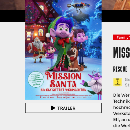
Family 
MISS
RESCUE
Ge
St
Die Wer
Technik
hochmod
TRAILER
Werksta
Elf, an
die Wer