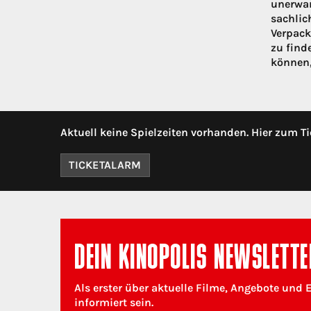
unerwar
sachlic
Verpack
zu find
können,
Aktuell keine Spielzeiten vorhanden. Hier zum Ti
TICKETALARM
DEIN KINOPOLIS NEWSLETTE
Als erster über aktuelle Filme, Angebote und 
informiert sein.