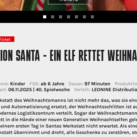
Ticket
ION SANTA - EIN ELF RETTET WEIH
nre:
Kinder
FSK:
ab 6 Jahre
Dauer:
97 Minuten
Produktio
art:
06.11.2025 | 40. Spielwoche
Verleih:
LEONINE Distribut
kstatt des Weihnachtsmanns ist nicht mehr das, was sie ei
 und Automatisierung ersetzt, der Weihnachtsschlitten ist 
ernes Logistikzentrum verteilt. Sogar der Weihnachtsmann s
tt in die Hände einer neuen Generation Weihnachtselfen geleg
 seinem ersten Tag in Santas Werkstatt nicht erwartet. Als e
kstatt übernimmt und droht, alle Geschenke zu zerstören, st