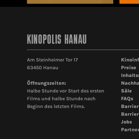
KINOPOLIS HANAU
Am Steinheimer Tor 17
Kinoin
63450 Hanau
Preise
Inhalts
Öffnungszeiten:
Nachha
Halbe Stunde vor Start des ersten
Säle
Films und halbe Stunde nach
FAQs
Beginn des letzten Films.
Barrier
Barrier
Jobs
Partne