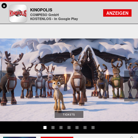
×
Hanau - KINOPOLIS
KINOPOLIS
FILMSUCHE
KONTO
ANZEIGEN
COMPESO GmbH
Kinopolis
KOSTENLOS - In Google Play
TICKETS