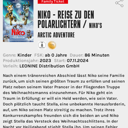
Family Ticket
NIKO - REISE ZU DEN
POLARLICHTERN /
NIKO'S
ARCTIC ADVENTURE
Genre:
Kinder
FSK:
ab 0 Jahre
Dauer:
86 Minuten
Produktionsjahr:
2023
Start:
07.11.2024
Verleih:
LEONINE Distribution GmbH
Nach einem tränenreichen Abschied lässt Niko seine Familie
zurück, um sich seinen größten Traum zu erfüllen und seinen
Platz neben seinem Vater Prancer in der Fliegenden Truppe
des Weihnachtsmanns einzunehmen. Für Niko geht ein
Traum in Erfüllung: er will ein Held werden, wie sein Vater.
Doch plötzlich taucht Stella, eine unbekannte Herausforderin,
auf, um Niko seinen Platz streitig zu machen. Trotz ihres
Konkurrenzkampfes freunden sich die beiden an und Niko
zeigt Stella das Versteck des Weihnachtsschlittens. In der
Nacht vor Heiligabend stiehlt Stella ihn. Um seinen Fehler