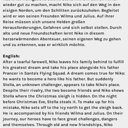
wieder gut zu machen, macht Niko sich auf den Weg in den
eisigen Norden, um den Schlitten zurückzuholen. Begleitet
wird er von seinen Freunden Wilma und Julius. Auf ihrer
Reise müssen sich unsere Helden großen
Herausforderungen, Gefahren und sich selbst stellen. Durch
alte und neue Freundschaften lernt Niko in diesem
herzerwärmenden Abenteuer, seinen eigenen Weg zu gehen
und zu erkennen, was er wirklich möchte.
English:
After a tearful farewell, Niko leaves his family behind to fulfill
his greatest dream and take his place alongside his father
Prancer in Santa's Flying Squad. A dream comes true for Niko:
he wants to become a hero like his father. But suddenly
Stella, an unknown challenger, appears to take Niko's place.
Despite their rivalry, the two become friends and Niko shows
Stella where the Christmas sleigh is hidden. On the night
before Christmas Eve, Stella steals it. To make up for his
mistake, Niko sets off to the icy north to get the sleigh back.
He is accompanied by his friends Wilma and Julius. On their
journey, our heroes have to face great challenges, dangers
and themselves. Through old and new friendships, Niko