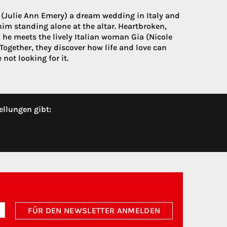
e (Julie Ann Emery) a dream wedding in Italy and
im standing alone at the altar. Heartbroken,
 he meets the lively Italian woman Gia (Nicole
ogether, they discover how life and love can
ot looking for it.
ellungen gibt:
FÜR DEN NEWSLETTER ANMELDEN