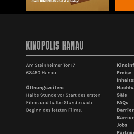
KINOPOLIS HANAU
Am Steinheimer Tor 17
Kinoin
63450 Hanau
Preise
Inhalts
Öffnungszeiten:
Nachha
Halbe Stunde vor Start des ersten
Säle
Films und halbe Stunde nach
FAQs
Beginn des letzten Films.
Barrier
Barrier
Jobs
Partne