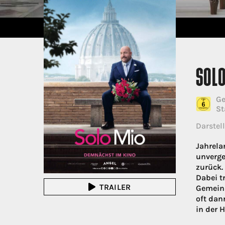
SOLO
Ge
St
Darstell
Jahrela
unverge
zurück.
Dabei t
TRAILER
Gemeins
oft dan
in der H