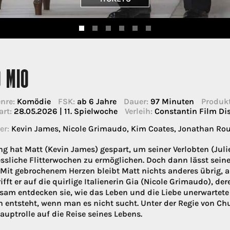
 MIO
nre:
Komödie
FSK:
ab 6 Jahre
Dauer:
97 Minuten
Produkt
art:
28.05.2026 | 11. Spielwoche
Verleih:
Constantin Film Di
er:
Kevin James, Nicole Grimaudo, Kim Coates, Jonathan Rou
ng hat Matt (Kevin James) gespart, um seiner Verlobten (Jul
ssliche Flitterwochen zu ermöglichen. Doch dann lässt seine 
 Mit gebrochenem Herzen bleibt Matt nichts anderes übrig, al
rifft er auf die quirlige Italienerin Gia (Nicole Grimaudo), d
am entdecken sie, wie das Leben und die Liebe unerwarte
n entsteht, wenn man es nicht sucht. Unter der Regie von 
auptrolle auf die Reise seines Lebens.