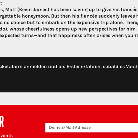
:
rs, Matt (Kevin James) has been saving up to give his fiancé
rgettable honeymoon. But then his fiancée suddenly leaves h
s no choice but to embark on the expensive trip alone. There,
o), whose cheerfulness opens up new perspectives for him. T
expected turns—and that happiness often arises when you’re n
cketalarm anmelden und als Erster erfahren, sobald es Vorst
R
Events