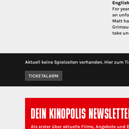
English
For yea
an unfo
Matt ha
Grimaud
take un
Aktuell keine Spielzeiten vorhanden. Hier zum Ti
TICKETALARM
DEIN KINOPOLIS NEWSLETTE
Als erster über aktuelle Filme, Angebote und 