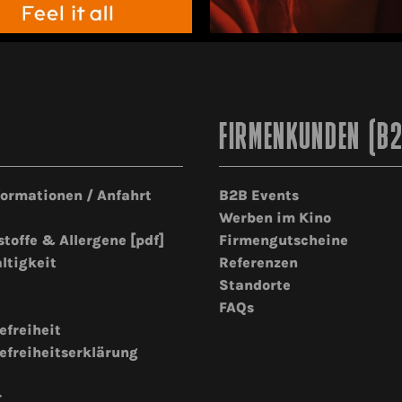
FIRMENKUNDEN (B
formationen / Anfahrt
B2B Events
Werben im Kino
stoffe & Allergene [pdf]
Firmengutscheine
ltigkeit
Referenzen
Standorte
FAQs
efreiheit
efreiheitserklärung
r