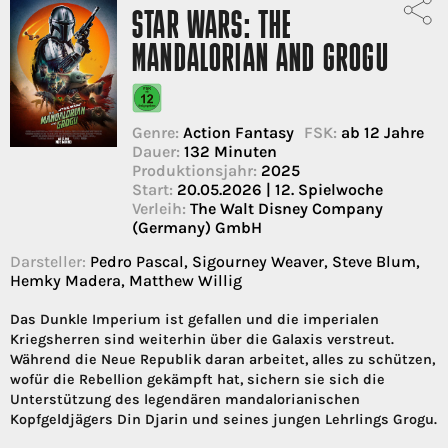
STAR WARS: THE
MANDALORIAN AND GROGU
Genre:
Action Fantasy
FSK:
ab 12 Jahre
Dauer:
132 Minuten
Produktionsjahr:
2025
Start:
20.05.2026 | 12. Spielwoche
Verleih:
The Walt Disney Company
(Germany) GmbH
Darsteller:
Pedro Pascal, Sigourney Weaver, Steve Blum,
Hemky Madera, Matthew Willig
Das Dunkle Imperium ist gefallen und die imperialen
Kriegsherren sind weiterhin über die Galaxis verstreut.
Während die Neue Republik daran arbeitet, alles zu schützen,
wofür die Rebellion gekämpft hat, sichern sie sich die
Unterstützung des legendären mandalorianischen
Kopfgeldjägers Din Djarin und seines jungen Lehrlings Grogu.