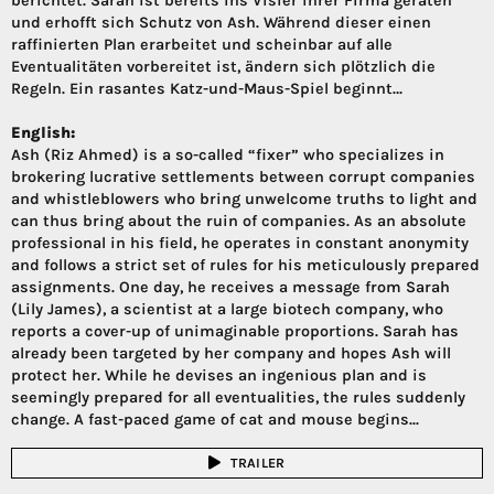
berichtet. Sarah ist bereits ins Visier ihrer Firma geraten
und erhofft sich Schutz von Ash. Während dieser einen
raffinierten Plan erarbeitet und scheinbar auf alle
Eventualitäten vorbereitet ist, ändern sich plötzlich die
Regeln. Ein rasantes Katz-und-Maus-Spiel beginnt…
English:
Ash (Riz Ahmed) is a so-called “fixer” who specializes in
brokering lucrative settlements between corrupt companies
and whistleblowers who bring unwelcome truths to light and
can thus bring about the ruin of companies. As an absolute
professional in his field, he operates in constant anonymity
and follows a strict set of rules for his meticulously prepared
assignments. One day, he receives a message from Sarah
(Lily James), a scientist at a large biotech company, who
reports a cover-up of unimaginable proportions. Sarah has
already been targeted by her company and hopes Ash will
protect her. While he devises an ingenious plan and is
seemingly prepared for all eventualities, the rules suddenly
change. A fast-paced game of cat and mouse begins...
TRAILER