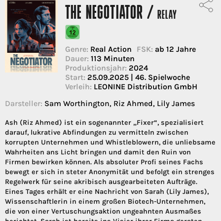
THE NEGOTIATOR /
RELAY
Genre:
Real Action
FSK:
ab 12 Jahre
Dauer:
113 Minuten
Produktionsjahr:
2024
Start:
25.09.2025 | 46. Spielwoche
Verleih:
LEONINE Distribution GmbH
Darsteller:
Sam Worthington, Riz Ahmed, Lily James
Ash (Riz Ahmed) ist ein sogenannter „Fixer“, spezialisiert
darauf, lukrative Abfindungen zu vermitteln zwischen
korrupten Unternehmen und Whistleblowern, die unliebsame
Wahrheiten ans Licht bringen und damit den Ruin von
Firmen bewirken können. Als absoluter Profi seines Fachs
bewegt er sich in steter Anonymität und befolgt ein strenges
Regelwerk für seine akribisch ausgearbeiteten Aufträge.
Eines Tages erhält er eine Nachricht von Sarah (Lily James),
Wissenschaftlerin in einem großen Biotech-Unternehmen,
die von einer Vertuschungsaktion ungeahnten Ausmaßes