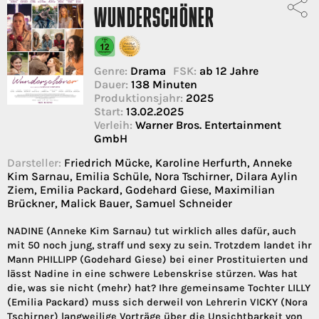
WUNDERSCHÖNER
Genre:
Drama
FSK:
ab 12 Jahre
Dauer:
138 Minuten
Produktionsjahr:
2025
Start:
13.02.2025
Verleih:
Warner Bros. Entertainment
GmbH
Darsteller:
Friedrich Mücke, Karoline Herfurth, Anneke
Kim Sarnau, Emilia Schüle, Nora Tschirner, Dilara Aylin
Ziem, Emilia Packard, Godehard Giese, Maximilian
Brückner, Malick Bauer, Samuel Schneider
NADINE (Anneke Kim Sarnau) tut wirklich alles dafür, auch
mit 50 noch jung, straff und sexy zu sein. Trotzdem landet ihr
Mann PHILLIPP (Godehard Giese) bei einer Prostituierten und
lässt Nadine in eine schwere Lebenskrise stürzen. Was hat
die, was sie nicht (mehr) hat? Ihre gemeinsame Tochter LILLY
(Emilia Packard) muss sich derweil von Lehrerin VICKY (Nora
Tschirner) langweilige Vorträge über die Unsichtbarkeit von