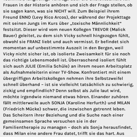
Frauen in der Historie anhören und sich der Frage stellen, ob
sie sagen kann, was sie NICHT will. Zum Beispiel ihrem
Freund ENNO (Levy Rico Arcos), der während der Projekttage
mit seinen Jungs im Kurs über „toxische Männlichkeit“
festsitzt. Dieser wird vom neuen Kollegen TREVOR (Malick
Bauer) geleitet, zu dem sich Vicky schnell hingezogen fühlt,
obwohl sie FRANZ liebt und auch vermisst. Er befindet sich
momentan auf unbestimmte Auszeit in den Bergen, weil
Vicky nicht sicher ist, ob isolierte Zweisamkeit für sie noch
das richtige Lebensmodell ist. Überraschend isoliert fühlt
sich auch JULIE (Emilia Schüle) an ihrem neuen Arbeitsplatz
als Aufnahmeleiterin einer TV-Show. Konfrontiert mit einem
übergriffigen Arbeitskollegen nehmen ihre Selbstzweifel
schnell überhand – ist sie vielleicht tatsächlich zu schwierig,
zickig und empfindlich? Denn selbst als Julie laut wird,
möchte irgendwie niemand etwas hören. Einander zuhören
fällt mittlerweile auch SONJA (Karoline Herfurth) und MILAN
(Friedrich Mücke) schwer, die inzwischen getrennt leben.
Das Scheitern ihrer Beziehung und die Suche nach einer
gemeinsamen Sprache versuchen sie in der
Familientherapie zu managen – doch als Sonja herausfindet,
dass Milan eine andere Frau datet, trifft sie das hart. Aus