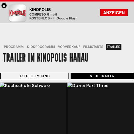
×
Hanau - KINOPOLIS
KINOPOLIS
FILMSUCHE
KONTO
ANZEIGEN
COMPESO GmbH
Kinopolis
KOSTENLOS - In Google Play
PROGRAMM
KIDSPROGRAMM
VORVERKAUF
FILMSTARTS
TRAILER
TRAILER IM KINOPOLIS HANAU
AKTUELL IM KINO
NEUE TRAILER