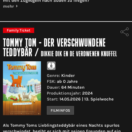
mit den Zugvögeln nach Süden zu fliegen?
mehr
Family Ticket
TOMMY TOM - DER VERSCHWUNDENE
TEDDYBÄR
/
DIKKIE DIK EN DE VERDWENEN KNUFFEL
Genre:
Kinder
FSK:
ab 0 Jahre
Dauer:
64 Minuten
Produktionsjahr:
2024
Start:
14.05.2026 | 13. Spielwoche
FILMINFOS
Als Tommy Toms Lieblingsteddybär eines Nachts spurlos
verschwindet, begibt er sich mit seinen Freunden auf ein