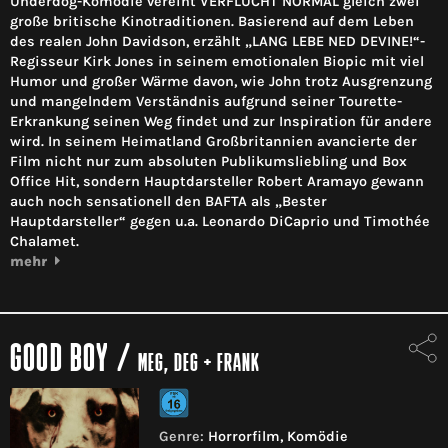
Underdog-Komödie vereint VERFLUCHT NORMAL gleich zwei
große britische Kinotraditionen. Basierend auf dem Leben
des realen John Davidson, erzählt „LANG LEBE NED DEVINE!“-
Regisseur Kirk Jones in seinem emotionalen Biopic mit viel
Humor und großer Wärme davon, wie John trotz Ausgrenzung
und mangelndem Verständnis aufgrund seiner Tourette-
Erkrankung seinen Weg findet und zur Inspiration für andere
wird. In seinem Heimatland Großbritannien avancierte der
Film nicht nur zum absoluten Publikumsliebling und Box
Office Hit, sondern Hauptdarsteller Robert Aramayo gewann
auch noch sensationell den BAFTA als „Bester
Hauptdarsteller“ gegen u.a. Leonardo DiCaprio und Timothée
Chalamet.
mehr
GOOD BOY
/
MEG, DEG + FRANK
Genre:
Horrorfilm, Komödie