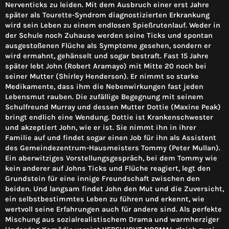
Nerventicks zu leiden. Mit dem Ausbruch einer erst Jahre
später als Tourette-Syndrom diagnostizierten Erkrankung
wird sein Leben zu einem endlosen Spießrutenlauf. Weder in
der Schule noch Zuhause werden seine Ticks und spontan
ausgestoßenen Flüche als Symptome gesehen, sondern er
wird ermahnt, gehänselt und sogar bestraft. Fast 15 Jahre
später lebt John (Robert Aramayo) mit Mitte 20 noch bei
seiner Mutter (Shirley Henderson). Er nimmt so starke
Medikamente, dass ihm die Nebenwirkungen fast jeden
Lebensmut rauben. Die zufällige Begegnung mit seinem
Schulfreund Murray und dessen Mutter Dottie (Maxine Peak)
bringt endlich eine Wendung. Dottie ist Krankenschwester
und akzeptiert John, wie er ist. Sie nimmt ihn in ihrer
Familie auf und findet sogar einen Job für ihn als Assistent
des Gemeindezentrum-Hausmeisters Tommy (Peter Mullan).
Ein aberwitziges Vorstellungsgespräch, bei dem Tommy wie
kein anderer auf Johns Ticks und Flüche reagiert, legt den
Grundstein für eine innige Freundschaft zwischen den
beiden. Und langsam findet John den Mut und die Zuversicht,
ein selbstbestimmtes Leben zu führen und erkennt, wie
wertvoll seine Erfahrungen auch für andere sind. Als perfekte
Mischung aus sozialrealistischem Drama und warmherziger