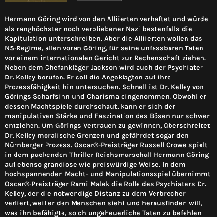
Hermann Göring wird von den Alliierten verhaftet und würde
als ranghöchster noch verbliebener Nazi bestenfalls die
Kapitulation unterschreiben. Aber die Alliierten wollen das
NS-Regime, allen voran Göring, für seine unfassbaren Taten
vor einem internationalen Gericht zur Rechenschaft ziehen.
Neben dem Chefankläger Jackson wird auch der Psychiater
Dr. Kelley berufen. Er soll die Angeklagten auf ihre
Prozessfähigkeit hin untersuchen. Schnell ist Dr. Kelley von
Görings Scharfsinn und Charisma eingenommen. Obwohl er
dessen Machtspiele durchschaut, kann er sich der
manipulativen Stärke und Faszination des Bösen nur schwer
entziehen. Um Görings Vertrauen zu gewinnen, überschreitet
Dr. Kelley moralische Grenzen und gefährdet sogar den
Nürnberger Prozess. Oscar®-Preisträger Russell Crowe spielt
in dem packenden Thriller Reichsmarschall Hermann Göring
auf ebenso grandiose wie preiswürdige Weise. In dem
hochspannenden Macht- und Manipulationsspiel übernimmt
Oscar®-Preisträger Rami Malek die Rolle des Psychiaters Dr.
Kelley, der die notwendige Distanz zu dem Verbrecher
verliert, weil er den Menschen sieht und herausfinden will,
was ihn befähigte, solch ungeheuerliche Taten zu befehlen