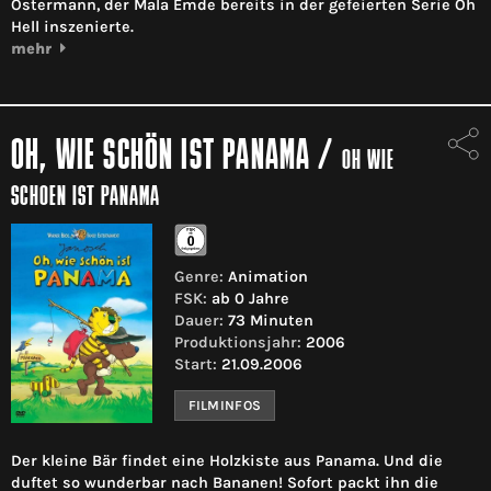
Ostermann, der Mala Emde bereits in der gefeierten Serie Oh
Hell inszenierte.
mehr
OH, WIE SCHÖN IST PANAMA
/
OH WIE
SCHOEN IST PANAMA
Genre:
Animation
FSK:
ab 0 Jahre
Dauer:
73 Minuten
Produktionsjahr:
2006
Start:
21.09.2006
FILMINFOS
Der kleine Bär findet eine Holzkiste aus Panama. Und die
duftet so wunderbar nach Bananen! Sofort packt ihn die