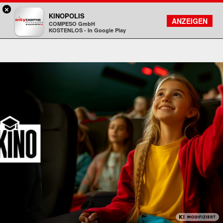
×
DA - programmkino rex
KINOPOLIS
FILMSUCHE
KONTO
ANZEIGEN
COMPESO GmbH
Kinopolis
KOSTENLOS - In Google Play