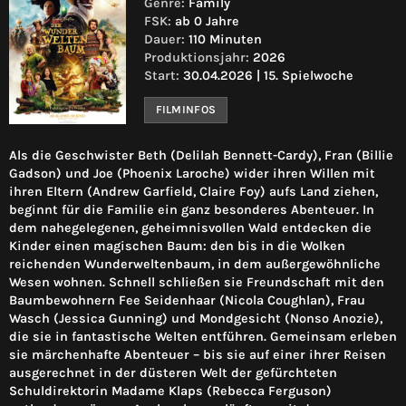
Genre:
Family
FSK:
ab 0 Jahre
Dauer:
110 Minuten
Produktionsjahr:
2026
Start:
30.04.2026 | 15. Spielwoche
FILMINFOS
Als die Geschwister Beth (Delilah Bennett-Cardy), Fran (Billie
Gadson) und Joe (Phoenix Laroche) wider ihren Willen mit
ihren Eltern (Andrew Garfield, Claire Foy) aufs Land ziehen,
beginnt für die Familie ein ganz besonderes Abenteuer. In
dem nahegelegenen, geheimnisvollen Wald entdecken die
Kinder einen magischen Baum: den bis in die Wolken
reichenden Wunderweltenbaum, in dem außergewöhnliche
Wesen wohnen. Schnell schließen sie Freundschaft mit den
Baumbewohnern Fee Seidenhaar (Nicola Coughlan), Frau
Wasch (Jessica Gunning) und Mondgesicht (Nonso Anozie),
die sie in fantastische Welten entführen. Gemeinsam erleben
sie märchenhafte Abenteuer – bis sie auf einer ihrer Reisen
ausgerechnet in der düsteren Welt der gefürchteten
Schuldirektorin Madame Klaps (Rebecca Ferguson)