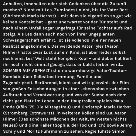
Anhalten, innehalten oder sich Gedanken über die Zukunft
machen? Nicht mit Les. Zumindest nicht, bis ihr Vater Bert
(Christoph Maria Herbst) – mit dem sie eigentlich so gut wie
keinen Kontakt hat – ganz unerwartet vor der Tür steht und
nach einem Unfall sogar ungefragt für seine Tochter aufs Rad
steigt. Als Les dann auch noch von ihrer ungeplanten
Schwangerschaft erfährt, ist sie vollends in einer neuen
Realität angekommen. Der werdende Vater Tyler (Aaron
Hilmer) hätte zwar Lust auf ein Kind, ist aber leider selbst
noch eins. Les‘ Welt steht komplett Kopf – und dabei hat Bert
ihr noch nicht einmal gesagt, dass er bald sterben wird...
SOMMER AUF ASPHALT ist eine warmherzige Vater-Tochter-
Komödie über Selbstbestimmung, Familie und
Zugehörigkeit. Berührend, leicht und witzig erzählt der Film
von großen Entscheidungen in einer Lebensphase zwischen
Aufbruch und Verantwortung und von der Suche nach dem
richtigen Platz im Leben. In den Hauptrollen spielen Mala
Emde (Köln `75, Die Mittagsfrau) und Christoph Maria Herbst
(Stromberg, Extrawurst), in weiteren Rollen sind u.a. Aaron
Hilmer (Das schönste Mädchen der Welt, Im Westen nichts
Neues) und Gina Haller (Sophia, der Tod und Ich) sowie Jenny
Schily und Moritz Führmann zu sehen. Regie führte Simon