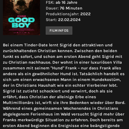
FSK:
ab 16 Jahre
Dauer:
76 Minuten
Produktionsjahr:
2022
Start:
22.02.2024
FILMINFOS
Bei einem Tinder-Date lernt Sigrid den attraktiven und
zurückhaltenden Christian kennen. Zwischen den beiden
funkt es sofort, und schon am ersten Abend geht Sigrid mit
zu Christian nachhause. Der wohnt in einer luxuriösen Villa
zusammen mit seinem "Hund" Frank – nur dass Frank alles
andere als ein gewöhnlicher Hund ist. Tatsächlich handelt es
sich um einen erwachsenen Mann in einem Hundekostüm,
der in Christians Haushalt wie ein echter Vierbeiner lebt.
Sigrid ist zutiefst schockiert und verwirrt, doch als sie
erfährt, dass Christian der alleinige Erbe eines
Multimillionärs ist, wirft sie ihre Bedenken wieder über Bord.
Während eines gemeinsamen Wochenendes in Christians
abgelegenem Ferienhaus im Wald versucht Sigrid mehr über
Franks merkwürdige Situation zu erfahren. Doch bereits am
ersten Abend beginnen die Ereignisse eine beängstigende