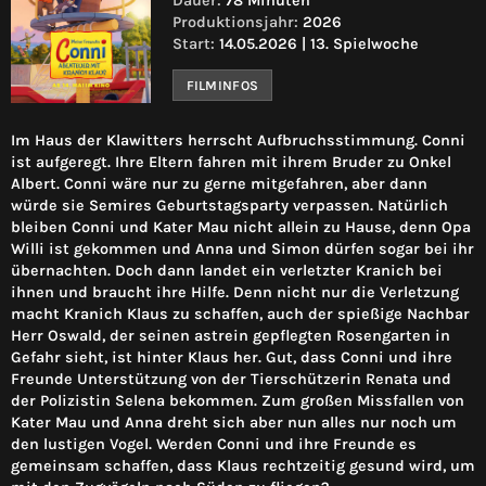
Dauer:
78 Minuten
Produktionsjahr:
2026
Start:
14.05.2026 | 13. Spielwoche
FILMINFOS
Im Haus der Klawitters herrscht Aufbruchsstimmung. Conni
ist aufgeregt. Ihre Eltern fahren mit ihrem Bruder zu Onkel
Albert. Conni wäre nur zu gerne mitgefahren, aber dann
würde sie Semires Geburtstagsparty verpassen. Natürlich
bleiben Conni und Kater Mau nicht allein zu Hause, denn Opa
Willi ist gekommen und Anna und Simon dürfen sogar bei ihr
übernachten. Doch dann landet ein verletzter Kranich bei
ihnen und braucht ihre Hilfe. Denn nicht nur die Verletzung
macht Kranich Klaus zu schaffen, auch der spießige Nachbar
Herr Oswald, der seinen astrein gepflegten Rosengarten in
Gefahr sieht, ist hinter Klaus her. Gut, dass Conni und ihre
Freunde Unterstützung von der Tierschützerin Renata und
der Polizistin Selena bekommen. Zum großen Missfallen von
Kater Mau und Anna dreht sich aber nun alles nur noch um
den lustigen Vogel. Werden Conni und ihre Freunde es
gemeinsam schaffen, dass Klaus rechtzeitig gesund wird, um