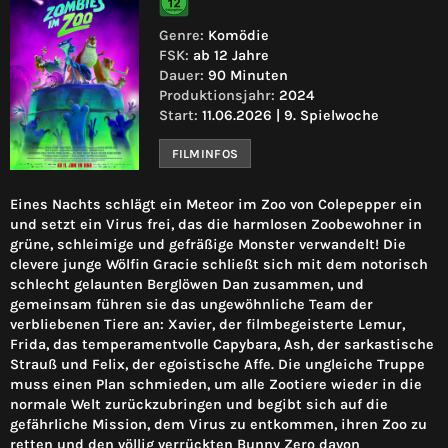
Genre:
Komödie
FSK:
ab 12 Jahre
Dauer:
90 Minuten
Produktionsjahr:
2024
Start:
11.06.2026 | 9. Spielwoche
FILMINFOS
Eines Nachts schlägt ein Meteor im Zoo von Colepepper ein
und setzt ein Virus frei, das die harmlosen Zoobewohner in
grüne, schleimige und gefräßige Monster verwandelt! Die
clevere junge Wölfin Gracie schließt sich mit dem notorisch
schlecht gelaunten Berglöwen Dan zusammen, und
gemeinsam führen sie das ungewöhnliche Team der
verbliebenen Tiere an: Xavier, der filmbegeisterte Lemur,
Frida, das temperamentvolle Capybara, Ash, der sarkastische
Strauß und Felix, der egoistische Affe. Die ungleiche Truppe
muss einen Plan schmieden, um alle Zootiere wieder in die
normale Welt zurückzubringen und begibt sich auf die
gefährliche Mission, dem Virus zu entkommen, ihren Zoo zu
retten und den völlig verrückten Bunny Zero davon