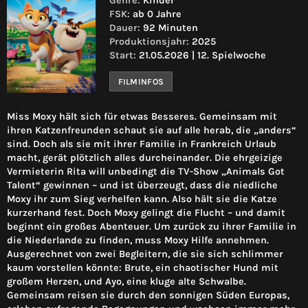
Genre:
Kinder
FSK:
ab 0 Jahre
Dauer:
92 Minuten
Produktionsjahr:
2025
Start:
21.05.2026 | 12. Spielwoche
FILMINFOS
Miss Moxy hält sich für etwas Besseres. Gemeinsam mit
ihren Katzenfreunden schaut sie auf alle herab, die „anders“
sind. Doch als sie mit ihrer Familie in Frankreich Urlaub
macht, gerät plötzlich alles durcheinander. Die ehrgeizige
Vermieterin Rita will unbedingt die TV-Show „Animals Got
Talent“ gewinnen – und ist überzeugt, dass die niedliche
Moxy ihr zum Sieg verhelfen kann. Also hält sie die Katze
kurzerhand fest. Doch Moxy gelingt die Flucht – und damit
beginnt ein großes Abenteuer. Um zurück zu ihrer Familie in
die Niederlande zu finden, muss Moxy Hilfe annehmen.
Ausgerechnet von zwei Begleitern, die sie sich schlimmer
kaum vorstellen könnte: Brute, ein chaotischer Hund mit
großem Herzen, und Ayo, eine kluge alte Schwalbe.
Gemeinsam reisen sie durch den sonnigen Süden Europas,