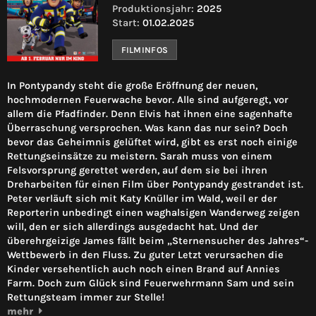
Produktionsjahr:
2025
Start:
01.02.2025
FILMINFOS
In Pontypandy steht die große Eröffnung der neuen,
hochmodernen Feuerwache bevor. Alle sind aufgeregt, vor
allem die Pfadfinder. Denn Elvis hat ihnen eine sagenhafte
Überraschung versprochen. Was kann das nur sein? Doch
bevor das Geheimnis gelüftet wird, gibt es erst noch einige
Rettungseinsätze zu meistern. Sarah muss von einem
Felsvorsprung gerettet werden, auf dem sie bei ihren
Dreharbeiten für einen Film über Pontypandy gestrandet ist.
Peter verläuft sich mit Katy Knüller im Wald, weil er der
Reporterin unbedingt einen waghalsigen Wanderweg zeigen
will, den er sich allerdings ausgedacht hat. Und der
überehrgeizige James fällt beim „Sternensucher des Jahres“-
Wettbewerb in den Fluss. Zu guter Letzt verursachen die
Kinder versehentlich auch noch einen Brand auf Annies
Farm. Doch zum Glück sind Feuerwehrmann Sam und sein
Rettungsteam immer zur Stelle!
mehr