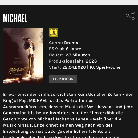
MICHAEL
Genre:
Drama
FSK:
ab 6 Jahre
Dauer:
128 Minuten
Produktionsjahr:
2026
Start:
22.04.2026 | 16. Spielwoche
FILMINFOS
Er war einer der einflussreichsten Künstler aller Zeiten – der
King of Pop. MICHAEL ist das Portrait eines
Ausnahmekünstlers, dessen Musik die Welt bewegt und jede
Generation bis heute inspiriert hat. Der Film erzählt die
Geschichte von Michael Jacksons Leben – weit über die
Musik hinaus. Er zeichnet seinen Weg nach von der
Entdeckung seines außergewöhnlichen Talents als
Leadsänger der Jackson Five bis hin zu dem visionären