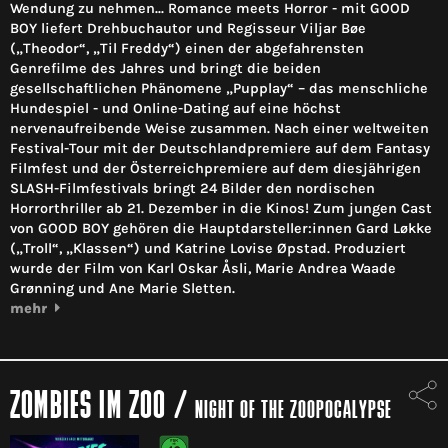
Wendung zu nehmen... Romance meets Horror - mit GOOD
BOY liefert Drehbuchautor und Regisseur Viljar Bøe
(„Theodor“, „Til Freddy“) einen der abgefahrensten
Genrefilme des Jahres und bringt die beiden
gesellschaftlichen Phänomene „Pupplay“ – das menschliche
Hundespiel - und Online-Dating auf eine höchst
nervenaufreibende Weise zusammen. Nach einer weltweiten
Festival-Tour mit der Deutschlandpremiere auf dem Fantasy
Filmfest und der Österreichpremiere auf dem diesjährigen
SLASH-Filmfestivals bringt 24 Bilder den nordischen
Horrorthriller ab 21. Dezember in die Kinos! Zum jungen Cast
von GOOD BOY gehören die Hauptdarsteller:innen Gard Løkke
(„Troll“, „Klassen“) und Katrine Lovise Øpstad. Produziert
wurde der Film von Karl Oskar Åsli, Marie Andrea Waade
Grønning und Ane Marie Sletten.
mehr
ZOMBIES IM ZOO
/
NIGHT OF THE ZOOPOCALYPSE