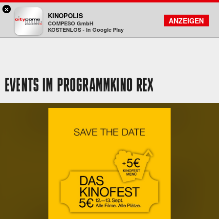
×
DA - programmkino rex
KINOPOLIS
FILMSUCHE
KONTO
ANZEIGEN
COMPESO GmbH
Kinopolis
KOSTENLOS - In Google Play
EVENTS IM PROGRAMMKINO REX