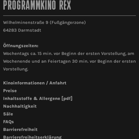
PROGRAMMKINO REX
Wilhelminenstraße 9 (Fußgängerzone)
64283 Darmstadt
Öffnungszeiten:
Wochentags ca. 15 min. vor Beginn der ersten Vorstellung, am
Sicherheitsabfrage
Wochenende und an Feiertagen 30 min. vor Beginn der ersten
Vorstellung.
Neu laden
Kinoinformationen / Anfahrt
Preise
Datenschutz:
Mit Absenden der Kontaktabfrage gebe ich
Inhaltsstoffe & Allergene [pdf]
mein Einverständnis, dass die oben genannten
Nachhaltigkeit
personenbezogenen Daten zur Bearbeitung
Säle
meiner Kontaktanfrage gespeichert und ggfs.
FAQs
entsprechend meiner Anfrage an verbundene
Unternehmensgesellschaften übermittelt
Barrierefreiheit
werden. Weitere Informationen können unserer
Barrierefreiheitserklärung