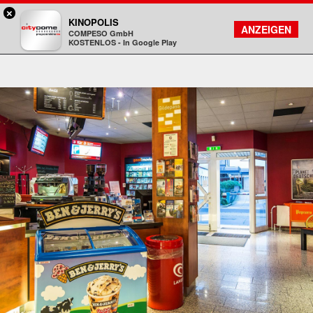
×
DA - programmkino rex
KINOPOLIS
FILMSUCHE
KONTO
ANZEIGEN
COMPESO GmbH
Kinopolis
KOSTENLOS - In Google Play