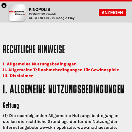
×
DA - programmkino rex
KINOPOLIS
FILMSUCHE
KONTO
ANZEIGEN
COMPESO GmbH
Kinopolis
KOSTENLOS - In Google Play
RECHTLICHE HINWEISE
I. Allgemeine Nutzungsbedingugen
II. Allgemeine Teilnahmebedingungen für Gewinnspiele
III. Disclaimer
I. ALLGEMEINE NUTZUNGSBEDINGUNGEN
Geltung
(1) Die nachfolgenden Allgemeine Nutzungsbedingungen
stellen die rechtliche Grundlage dar für die Nutzung der
Internetangebote www.kinopolis.de; www.mathaeser.de,