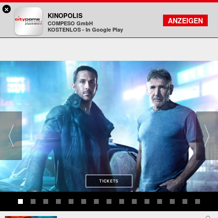
×
DA - programmkino rex
KINOPOLIS
FILMSUCHE
KONTO
ANZEIGEN
COMPESO GmbH
Kinopolis
KOSTENLOS - In Google Play
TICKETS