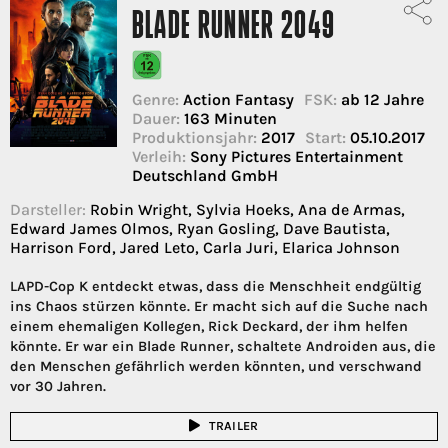
BLADE RUNNER 2049
Genre:
Action Fantasy
FSK:
ab 12 Jahre
Dauer:
163 Minuten
Produktionsjahr:
2017
Start:
05.10.2017
Verleih:
Sony Pictures Entertainment
Deutschland GmbH
Darsteller:
Robin Wright, Sylvia Hoeks, Ana de Armas,
Edward James Olmos, Ryan Gosling, Dave Bautista,
Harrison Ford, Jared Leto, Carla Juri, Elarica Johnson
LAPD-Cop K entdeckt etwas, dass die Menschheit endgültig
ins Chaos stürzen könnte. Er macht sich auf die Suche nach
einem ehemaligen Kollegen, Rick Deckard, der ihm helfen
könnte. Er war ein Blade Runner, schaltete Androiden aus, die
den Menschen gefährlich werden könnten, und verschwand
vor 30 Jahren.
TRAILER