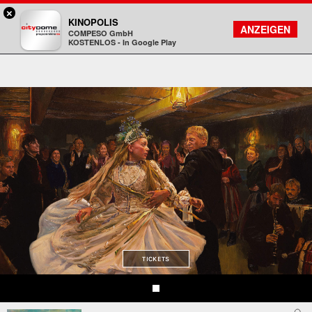
×
DA - programmkino rex
KINOPOLIS
FILMSUCHE
KONTO
ANZEIGEN
COMPESO GmbH
Kinopolis
KOSTENLOS - In Google Play
TICKETS