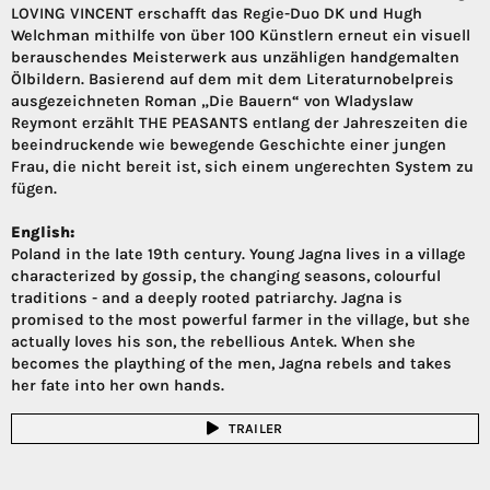
LOVING VINCENT erschafft das Regie-Duo DK und Hugh
Welchman mithilfe von über 100 Künstlern erneut ein visuell
berauschendes Meisterwerk aus unzähligen handgemalten
Ölbildern. Basierend auf dem mit dem Literaturnobelpreis
ausgezeichneten Roman „Die Bauern“ von Wladyslaw
Reymont erzählt THE PEASANTS entlang der Jahreszeiten die
beeindruckende wie bewegende Geschichte einer jungen
Frau, die nicht bereit ist, sich einem ungerechten System zu
fügen.
English:
Poland in the late 19th century. Young Jagna lives in a village
characterized by gossip, the changing seasons, colourful
traditions - and a deeply rooted patriarchy. Jagna is
promised to the most powerful farmer in the village, but she
actually loves his son, the rebellious Antek. When she
becomes the plaything of the men, Jagna rebels and takes
her fate into her own hands.
TRAILER