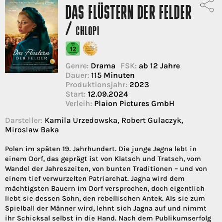
DAS FLÜSTERN DER FELDER
/
CHLOPI
Genre:
Drama
FSK:
ab 12 Jahre
Dauer:
115 Minuten
Produktionsjahr:
2023
Start:
12.09.2024
Verleih:
Plaion Pictures GmbH
Darsteller:
Kamila Urzedowska, Robert Gulaczyk,
Miroslaw Baka
Polen im späten 19. Jahrhundert. Die junge Jagna lebt in
einem Dorf, das geprägt ist von Klatsch und Tratsch, vom
Wandel der Jahreszeiten, von bunten Traditionen – und von
einem tief verwurzelten Patriarchat. Jagna wird dem
mächtigsten Bauern im Dorf versprochen, doch eigentlich
liebt sie dessen Sohn, den rebellischen Antek. Als sie zum
Spielball der Männer wird, lehnt sich Jagna auf und nimmt
ihr Schicksal selbst in die Hand. Nach dem Publikumserfolg