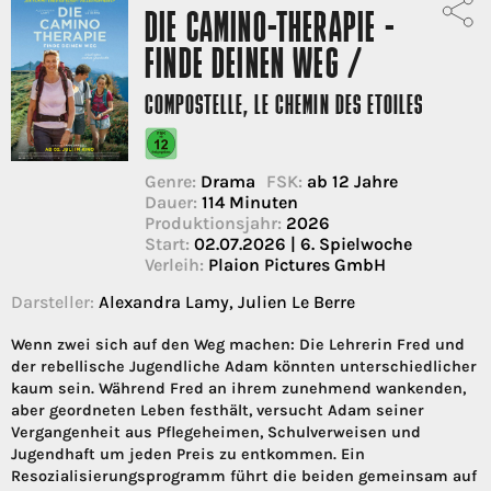
DIE CAMINO-THERAPIE -
FINDE DEINEN WEG /
COMPOSTELLE, LE CHEMIN DES ETOILES
Genre:
Drama
FSK:
ab 12 Jahre
Dauer:
114 Minuten
Produktionsjahr:
2026
Start:
02.07.2026 | 6. Spielwoche
Verleih:
Plaion Pictures GmbH
Darsteller:
Alexandra Lamy, Julien Le Berre
Wenn zwei sich auf den Weg machen: Die Lehrerin Fred und
der rebellische Jugendliche Adam könnten unterschiedlicher
kaum sein. Während Fred an ihrem zunehmend wankenden,
aber geordneten Leben festhält, versucht Adam seiner
Vergangenheit aus Pflegeheimen, Schulverweisen und
Jugendhaft um jeden Preis zu entkommen. Ein
Resozialisierungsprogramm führt die beiden gemeinsam auf