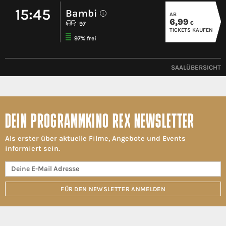
15:45
Bambi
AB
i
6,99
€
97
TICKETS KAUFEN
97% frei
SAALÜBERSICHT
DEIN PROGRAMMKINO REX NEWSLETTER
Als erster über aktuelle Filme, Angebote und Events
informiert sein.
FÜR DEN NEWSLETTER ANMELDEN