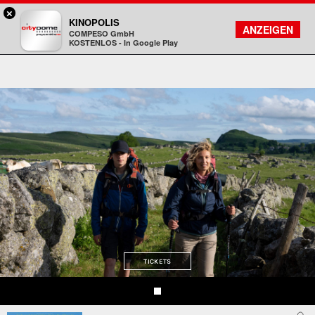
×
DA - programmkino rex
KINOPOLIS
FILMSUCHE
KONTO
ANZEIGEN
COMPESO GmbH
Kinopolis
KOSTENLOS - In Google Play
TICKETS